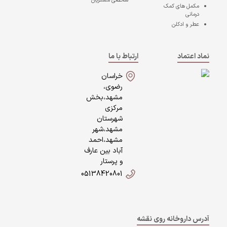
شخصی مشتریان
مکمل های کمک
درمانی
عطر و ادکلن
نماد اعتماد
ارتباط با ما
خراسان
رضوی،
مشهد،بخش
مرکزی
شهرستان
مشهد،شهر
مشهد،احمد
آباد بین عارف
و پرستار
05138420801
آدرس داروخانه روی نقشه