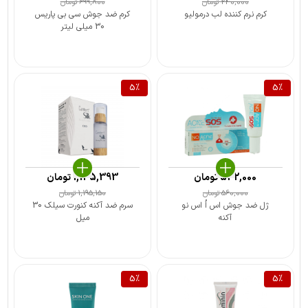
240,000
تومان
699,800
تومان
کرم نرم کننده لب درمولیو
کرم ضد جوش سی بی پاریس
30 میلی لیتر
5
%
5
%
532,000
تومان
1,135,393
تومان
560,000
تومان
1,195,150
تومان
ژل ضد جوش اس اُ اس نو
سرم ضد آکنه کنورت سيلک 30
آکنه
میل
5
%
5
%