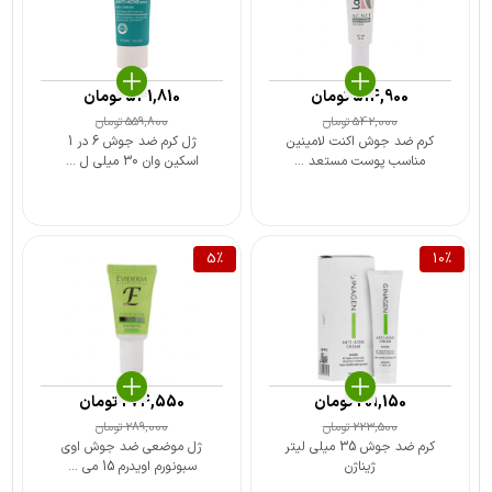
514,900
تومان
531,810
تومان
542,000
تومان
559,800
تومان
کرم ضد جوش اکنت لامینین
ژل کرم ضد جوش 6 در 1
مناسب پوست مستعد ...
اسکین وان 30 میلی ل ...
5
%
10
%
201,150
تومان
274,550
تومان
223,500
تومان
289,000
تومان
کرم ضد جوش 35 میلی لیتر
ژل موضعی ضد جوش اوی
ژیناژن
سبونورم اویدرم 15 می ...