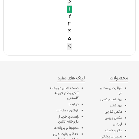
1
2
3
4
5
محصولات
لینک های مفید
مراقبت پوست و
صفحه اصلی
داروخانه
مو
آنلاین دکتر فهیمه
گلستانی
بهداشت جنسی
درباره ما
بهداشتی
قوانین و مقررات
مکمل غذایی
راهنمای خرید از
مکمل ورزشی
داروخانه آنلاین
آرایشی
مجوزها و پروانه ها
مادر و کودک
حفظ و رعایت حریم
تجهیزات پزشکی