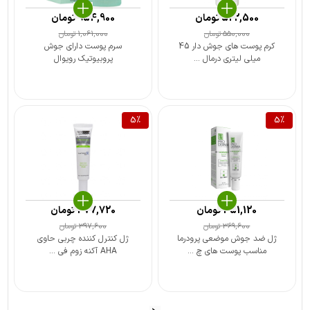
522,500
تومان
954,900
تومان
550,000
تومان
1,061,000
تومان
کرم پوست های جوش دار 45
سرم پوست دارای جوش
میلی لیتری درمال ...
پروبیوتیک رویوال
5
%
5
%
351,120
تومان
377,720
تومان
369,600
تومان
397,600
تومان
ژل ضد جوش موضعی پرودرما
ژل کنترل کننده چربی حاوی
مناسب پوست های چ ...
AHA آکنه زوم فی ...