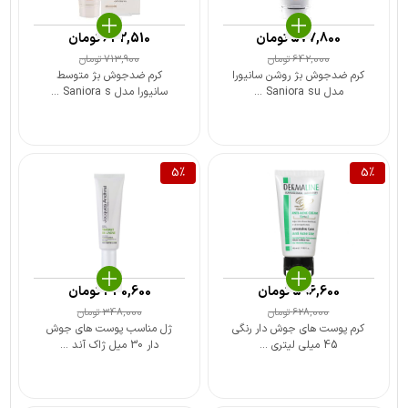
577,800
تومان
642,510
تومان
642,000
تومان
713,900
تومان
کرم ضدجوش بژ روشن سانیورا
کرم ضدجوش بژ متوسط
مدل Saniora su ...
سانیورا مدل Saniora s ...
5
%
5
%
596,600
تومان
330,600
تومان
628,000
تومان
348,000
تومان
کرم پوست های جوش دار رنگی
ژل مناسب پوست های جوش
45 میلی لیتری ...
دار 30 میل ژاک آند ...