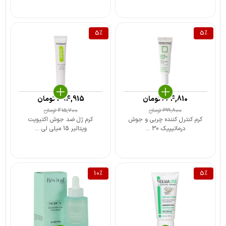
5
%
5
%
664,810
تومان
394,915
تومان
699,800
تومان
415,700
تومان
کرم کنترل کننده چربی و جوش
کرم ژل ضد جوش اکتیویت
درماتیپیک 30 ...
ویتالیر 15 میلی لی ...
10
%
5
%