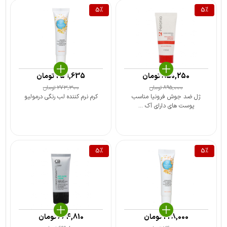
5
%
5
%
850,250
تومان
259,635
تومان
895,000
تومان
273,300
تومان
ژل ضد جوش فرونیا مناسب
کرم نرم کننده لب رنگی درمولیو
پوست های دارای آک ...
5
%
5
%
228,000
تومان
664,810
تومان