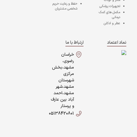
مادر و کودک
حفظ و رعایت حریم
تجهیزات پزشکی
شخصی مشتریان
مکمل های کمک
درمانی
عطر و ادکلن
نماد اعتماد
ارتباط با ما
خراسان
رضوی،
مشهد،بخش
مرکزی
شهرستان
مشهد،شهر
مشهد،احمد
آباد بین عارف
و پرستار
05138420801