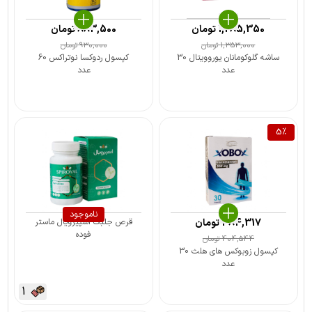
1,285,350
تومان
883,500
تومان
1,353,000
تومان
930,000
تومان
ساشه گلوکومانان یوروویتال 30
کپسول ردوکسا نوتراکس 60
عدد
عدد
5
%
ناموجود
384,317
تومان
قرص جلبک اسپیرویال ماستر
فوده
404,544
تومان
کپسول زوبوکس های هلث 30
عدد
1