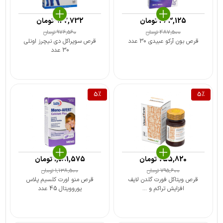
463,125
تومان
927,732
تومان
487,500
تومان
976,560
تومان
قرص بون آرکو عبیدی 30 عدد
قرص سوپراکل دی نیچرز اونلی
30 عدد
5
%
5
%
755,820
تومان
1,081,575
تومان
795,600
تومان
1,138,500
تومان
قرص ویتاکل فورت گلدن لایف
قرص منو اورت کلسیم پلاس
افزایش تراکم و ...
یوروویتال 45 عدد