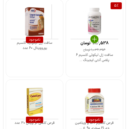
5
%
ناموجود
984,538
تومان
سافت ژل لیکوئید کلسیم
یوروویتال 60 عدد
1,036,356
تومان
سافت ژل لیکوئی کلسیم 6
پلاس آنتی ایجینگ ...
ناموجود
ناموجود
قرص کلسیم 500 و ویتامین
قرص کلسی کر ویتان ۳۰ عدد
دی 21 سنتری 90 ع ...