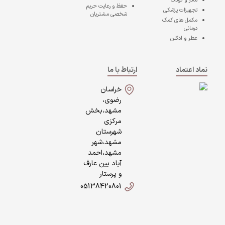
مادر و کودک
حفظ و رعایت حریم
تجهیزات پزشکی
شخصی مشتریان
مکمل های کمک
درمانی
عطر و ادکلن
نماد اعتماد
ارتباط با ما
خراسان
رضوی،
مشهد،بخش
مرکزی
شهرستان
مشهد،شهر
مشهد،احمد
آباد بین عارف
و پرستار
05138420801