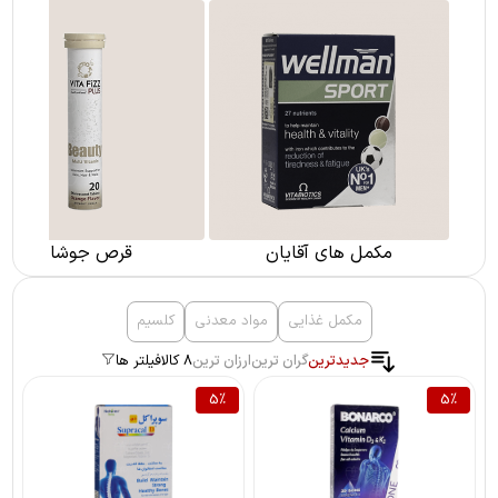
مکمل های آقایان
قرص جوشان
مکمل غذایی
مواد معدنی
کلسیم
جدیدترین
گران ترین
ارزان ترین
8 کالا
فیلتر ها
5
%
5
%