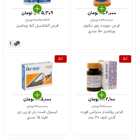
854,000
تومان
1,965,309
تومان
1,220,000
تومان
2,068,746
تومان
قرص جوینت پاور مگنوم
قرص آلفلکسیل آلفا ویتامینز
ویتامینز 50 عددی
1
5
%
5
%
872,100
تومان
285,000
تومان
918,000
تومان
300,000
تومان
قرص روکشدار سلرکس فورت
کپسول فست ران او پی دی
گلدن لایف 30 عدد
فارما 15 عددی