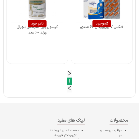
ناموجود
ناموجود
فلکس 7 یوروویتال 60 عددی
کپسول بون کمپلکس نچرال
ورلد 60 عدد
1
محصولات
لینک های مفید
مراقبت پوست و
صفحه اصلی
داروخانه
مو
آنلاین دکتر فهیمه