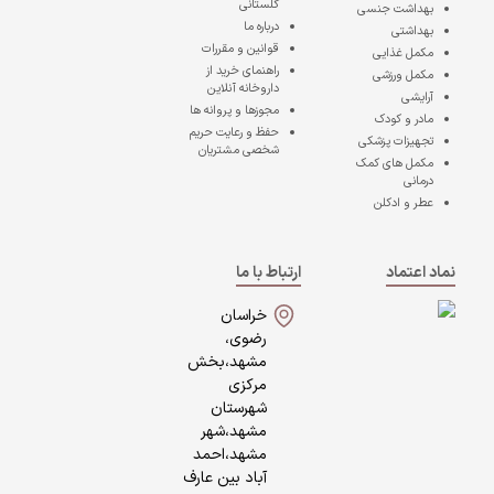
گلستانی
بهداشت جنسی
درباره ما
بهداشتی
قوانین و مقررات
مکمل غذایی
راهنمای خرید از
مکمل ورزشی
داروخانه آنلاین
آرایشی
مجوزها و پروانه ها
مادر و کودک
حفظ و رعایت حریم
تجهیزات پزشکی
شخصی مشتریان
مکمل های کمک
درمانی
عطر و ادکلن
نماد اعتماد
ارتباط با ما
خراسان
رضوی،
مشهد،بخش
مرکزی
شهرستان
مشهد،شهر
مشهد،احمد
آباد بین عارف