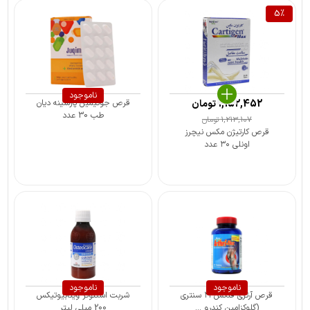
5
%
ناموجود
1,152,452
تومان
قرص جوکیمین پارسینه دیان
طب 30 عدد
1,213,107
تومان
قرص کارتیژن مکس نیچرز
اونلی ۳۰ عدد
ناموجود
ناموجود
قرص آرتری فلکس ۲۱ سنتری
شربت استئوکر ویتابیوتیکس
(گلوکزامین کندرو ...
200 میلی لیتر