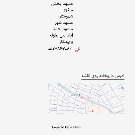
مشهد،بخش
مرکزی
شهرستان
مشهد،شهر
مشهد،احمد
آباد بین عارف
و پرستار
05138420801
آدرس داروخانه روی نقشه
Powered By
A Pluss