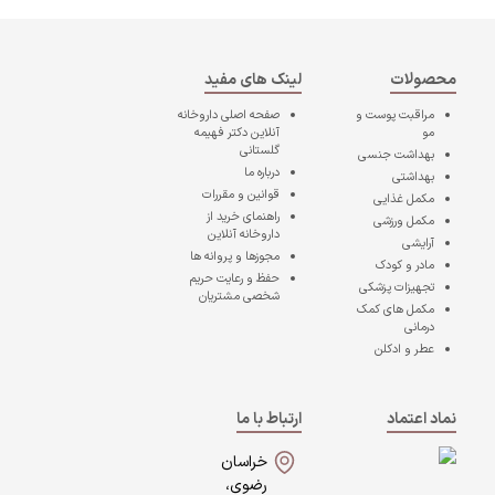
محصولات
لینک های مفید
مراقبت پوست و
صفحه اصلی
داروخانه
مو
آنلاین دکتر فهیمه
گلستانی
بهداشت جنسی
درباره ما
بهداشتی
قوانین و مقررات
مکمل غذایی
راهنمای خرید از
مکمل ورزشی
داروخانه آنلاین
آرایشی
مجوزها و پروانه ها
مادر و کودک
حفظ و رعایت حریم
تجهیزات پزشکی
شخصی مشتریان
مکمل های کمک
درمانی
عطر و ادکلن
نماد اعتماد
ارتباط با ما
خراسان
رضوی،