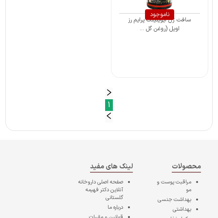
ناموجود
سافت ژل ایوینینگ پرایم رز
اویل (روغن گل ...
1
محصولات
لینک های مفید
مراقبت پوست و
صفحه اصلی
داروخانه
مو
آنلاین دکتر فهیمه
گلستانی
بهداشت جنسی
درباره ما
بهداشتی
قوانین و مقررات