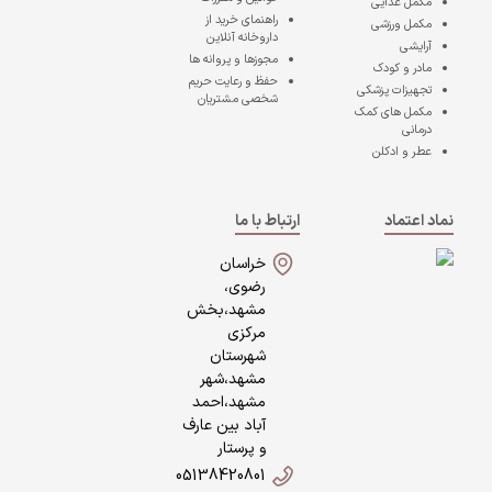
مکمل غذایی
راهنمای خرید از
مکمل ورزشی
داروخانه آنلاین
آرایشی
مجوزها و پروانه ها
مادر و کودک
حفظ و رعایت حریم
تجهیزات پزشکی
شخصی مشتریان
مکمل های کمک
درمانی
عطر و ادکلن
نماد اعتماد
ارتباط با ما
خراسان
رضوی،
مشهد،بخش
مرکزی
شهرستان
مشهد،شهر
مشهد،احمد
آباد بین عارف
و پرستار
05138420801