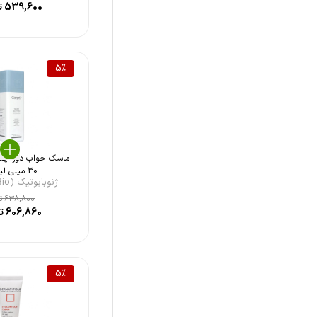
پیلاری الکسیس (Alexis Pilari)
539,600
ت
بلفامد (Blephamed)
ویلگاس (Vilgas)
5
%
آردن (Ardene)
اس او اس (SOS)
گلنیک (Galenic)
ماسک خواب دور چشم
بایومارین (Bio Marine)
30 میلی لیت ...
ژنوبایوتیک (Geno Bio ...
کاسمکولوژی (Cosmecology)
638,800
تو
606,860
تو
فریدن (Frieden)
مدیلن (Medilann)
ویتالیر (Vitalayer)
5
%
ام کیو (MQ)