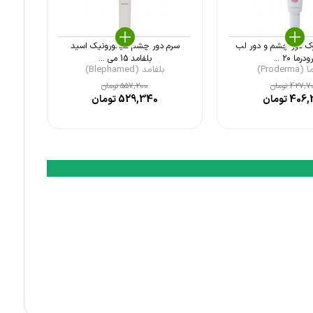
ک دور چشم و دور لب
سرم دور چشم هیالورونیک اسید
درما ۲۰ ...
بلفامد 15 می ...
Proder)
بلفامد (Blephamed)
427,7
تومان
557,200
تومان
406,
تومان
529,340
تومان