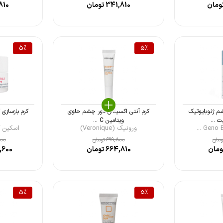
ومان
341,810
تومان
810
5
%
5
%
 ژنوبایوتیک
کرم آنتی اکسیدان دور چشم حاوی
کرم بازسازی
ویتامین C ...
ورونیک (Veronique)
اسکین کد (ode
مان
699,800
تومان
000
مان
664,810
تومان
,600
5
%
5
%