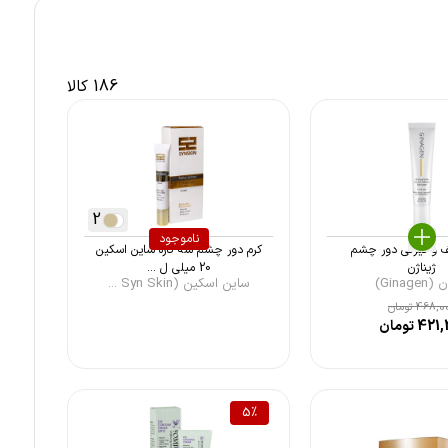
186 کالا
2
ناموجود
ف و تیرگی دور چشم
کرم دور چشم سه کاره ساین اسکین
ژیناژن
20 میلی ل ...
Ginage)
ساین اسکین (Syn Skin ...
468,0
تومان
421,
تومان
5
%