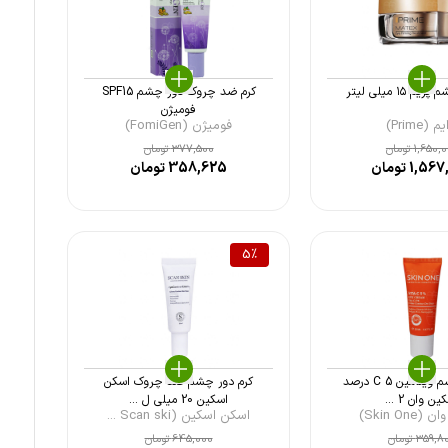
 ۱۵ میلی لیتر
کرم ضد چروک دور چشم SPF15
فومیژن
م (Prime)
فومیژن (FomiGen)
1,650,
تومان
377,500
تومان
1,567
تومان
358,625
تومان
5
%
کرم دور چشم ویتامین C 5 درصد
کرم دور چشم ضد چروک اسکن
ن وان 2 ...
اسکین 20 میلی ل ...
Skin One)
اسکن اسکین (Scan ski ...
359,8
تومان
645,000
تومان