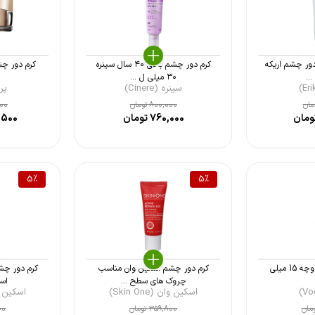
ور چشم اریکه
کرم دور چشم بالای ۴۰ سال سینره
کرم دور چشم پریم
۳۰ میلی ل ...
سینره (Cinere)
پرای
مان
800,000
تومان
000
ومان
760,000
تومان
,500
5
%
5
%
کرم دور چشم قوی وچه 15 میلی
کرم دور چشم اسکین وان مناسب
چروک های سطح ...
اسکی
اسکین وان (Skin One)
اسکین وان (
مان
359,800
تومان
00