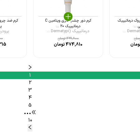
وک درماتیپیک
کرم دور چشم حاوی ویتامین C
کرم ضد چرو
درماتیپیک 20 ...
پرو
درماتیپیک (Dermatypi ...
پرودرما (ma
مان
499,800
تومان
00
ومان
474,810
تومان
315
1
2
3
4
5
•••
10