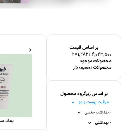
بر اساس قیمت
271,282
116,023,500
محصولات موجود
محصولات تخفیف دار
قیمت (ریال)
بر اساس زیرگروه محصول
-
مراقبت پوست و مو
-
-
بهداشت جنسی
مراقبت پوست صورت
ست آقایان
مراقبت پوست صورت
پماد س
-
-
-
-
بهداشتی
لیفتینگ
ژل لوبریکانت
پماد سوختگی