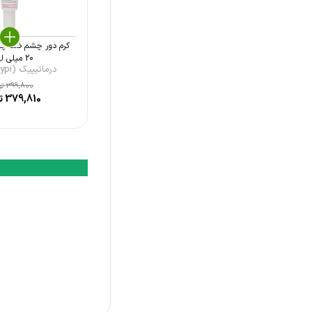
الی ژن (Oligen)
سبامد (Sebamed)
کرم دور چشم ضد چر
کامفورت زون (Comfort Zone)
20 میلی لی ...
درماتیپیک (Dermatypi ...
سیکس (Six)
399,800
تو
379,810
ت
اچ ال (HL)
بایودرما (Bioderma)
درمال فوکوس (Dermal Focus)
درمایونیک (Dermaunique)
اسکین کد (Skin Code)
فیس دوکس (Facedoux)
میس ادن (Miss Eden)
الارو (Ellaro)