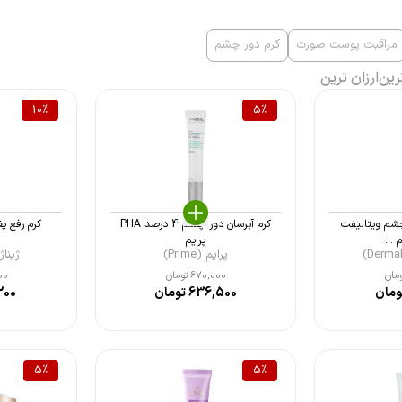
مراقبت پوست صورت
کرم دور چشم
رین
ارزان ترین
10
%
5
%
چشم ویتالیفت
کرم آبرسان دور چشم 4 درصد PHA
کرم رفع پ
 ...
پرایم
پرایم (Prime)
ژیناژن (n
مان
670,000
تومان
00
مان
636,500
تومان
200
5
%
5
%