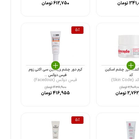
341,
تومان
612,750
تومان
5
%
 کننده دور چشم اسکین
کرم دور چشم ویتامین سی اکتی زوم
کد
فیس دوکس ...
Skin C)
فیس دوکس (Facedoux)
2,908,
تومان
438,900
تومان
2,762
تومان
416,955
تومان
5
%