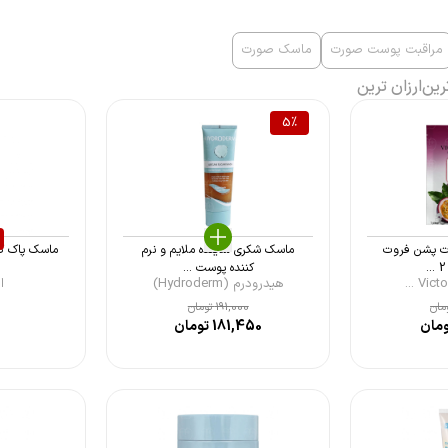
مراقبت پوست صورت
ماسک صورت
رین
ارزان ترین
5
%
ت پشن فروت
ماسک شکری ساینده ملایم و نرم
ماسک پاک کن
.
کننده پوست ...
هیدرودرم (Hydroderm)
ای
مان
191,000
تومان
مان
181,450
تومان