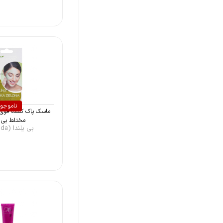
لکسیون (Laction)
ایوروشه (Yves Rocher)
نوکس (Nuxe)
ویکتوریا رز (Victoria Rose)
ناموجو
ماسک پاک کننده قو
مختلط بی ي
بی یلندا (Bielenda)