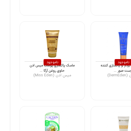
ناموجود
ناموجود
ردار و پاکسازی کننده
ماسک پاکسازی پوست میس ادن
ست صور ...
حاوی روغن آرگا ...
Derm)
میس ادن (Miss Eden)