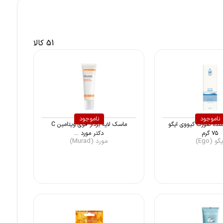
51 کالا
ناموجود
ناموجود
نده صورت کیووی ایگو
ماسک لایه بردار قوی ویتامین C
۷۵ گرم
دکتر مورد ...
گو (Ego)
مورد (Murad)