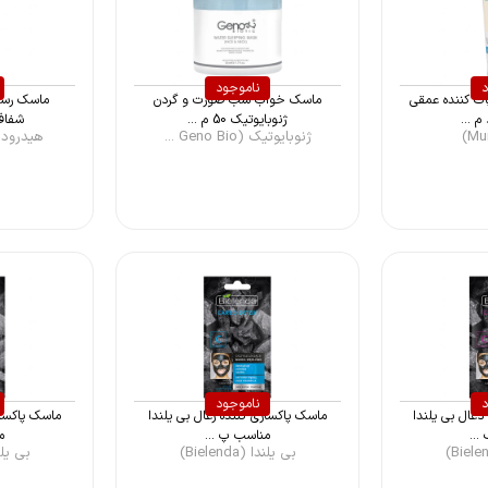
د
ناموجود
 کننده عمقی
ماسک خواب شب صورت و گردن
ماسک رسی
 ...
ژنوبایوتیک 50 م ...
شفاف 
ژنوبایوتیک (Geno Bio ...
هیدرودرم (derm
د
ناموجود
ذغال بی یلندا
ماسک پاکسازی کننده زغال بی یلندا
ماسک پاکسازی
مناسب پ ...
م
بی یلندا (Bielenda)
بی یلندا (a