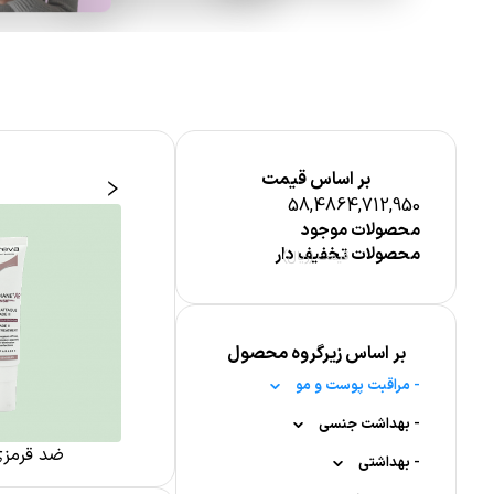
بر اساس قیمت
58,486
4,712,950
محصولات موجود
محصولات تخفیف دار
قیمت (ریال)
بر اساس زیرگروه محصول
-
مراقبت پوست و مو
-
-
بهداشت جنسی
مراقبت پوست صورت
 از مو
شوینده و پاک کننده پوست
ضد قرمز
-
-
-
-
بهداشتی
لیفتینگ
ژل لوبریکانت
پماد سوختگی