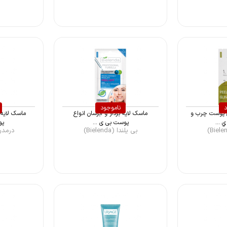
د
ناموجود
ی پوست چرب و
ماسک لایه بردار و آبرسان انواع
ماسک لایه ب
 ...
پوست بی ی ...
پو
بی یلندا (Bielenda)
درمدن (Eden