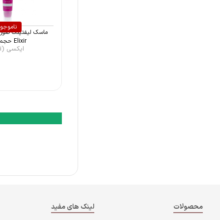
ناموجو
ماسک ليفتينگ صور
Elixir حجم 4 ...
ایکسی (Ixxi)
محصولات
لینک های مفید