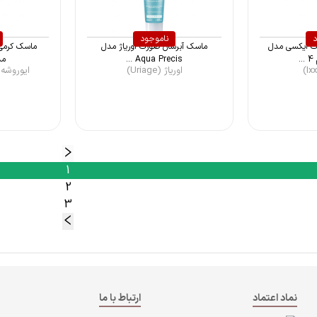
د
ناموجود
ت ایکسی مدل
ماسک آبرسان صورت اوریاژ مدل
ماسک کرمی 
Aqua Precis ...
مدل t
اوریاژ (Uriage)
ایوروشه (Yves Rocher
1
2
3
نماد اعتماد
ارتباط با ما