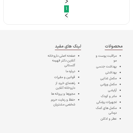
1
محصولات
لینک های مفید
مراقبت پوست و
صفحه اصلی
داروخانه
مو
آنلاین دکتر فهیمه
گلستانی
بهداشت جنسی
درباره ما
بهداشتی
قوانین و مقررات
مکمل غذایی
راهنمای خرید از
مکمل ورزشی
داروخانه آنلاین
آرایشی
مجوزها و پروانه ها
مادر و کودک
حفظ و رعایت حریم
تجهیزات پزشکی
شخصی مشتریان
مکمل های کمک
درمانی
عطر و ادکلن