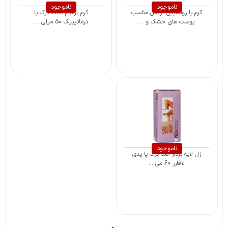
ناموجود
ناموجود
کرم پا رودمییل نوکس مناسب
کرم ترمیم کننده ترک پا
پوست های خشک و ...
درماتیپیک 50 میلی ...
ناموجود
ژل لایه بردار ضد ترک پا پدی
لافارر 60 می ...