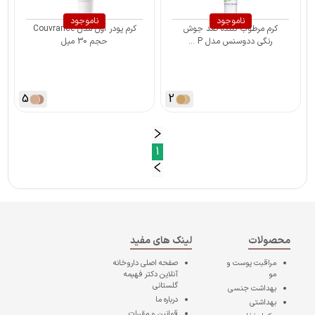
ناموجود
ناموجود
کرم مرطوب کننده ضد جوش
کرم پودر اَون مدل Couvrance
رنگی ددوسنس مدل P ...
حجم 30 میل
5
2
1
محصولات
لینک های مفید
مراقبت پوست و
صفحه اصلی
داروخانه
مو
آنلاین دکتر فهیمه
گلستانی
بهداشت جنسی
درباره ما
بهداشتی
قوانین و مقررات