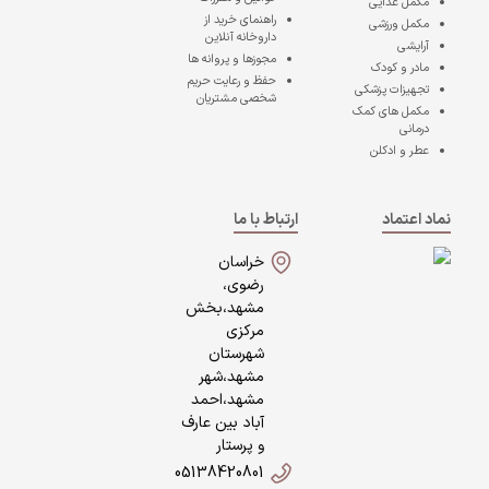
مکمل غذایی
راهنمای خرید از
مکمل ورزشی
داروخانه آنلاین
آرایشی
مجوزها و پروانه ها
مادر و کودک
حفظ و رعایت حریم
تجهیزات پزشکی
شخصی مشتریان
مکمل های کمک
درمانی
عطر و ادکلن
نماد اعتماد
ارتباط با ما
خراسان
رضوی،
مشهد،بخش
مرکزی
شهرستان
مشهد،شهر
مشهد،احمد
آباد بین عارف
و پرستار
05138420801