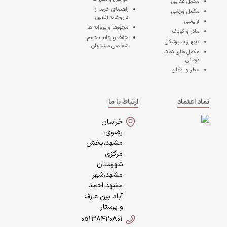
مکمل غذایی
راهنمای خرید از
مکمل ورزشی
داروخانه آنلاین
آرایشی
مجوزها و پروانه ها
مادر و کودک
حفظ و رعایت حریم
تجهیزات پزشکی
شخصی مشتریان
مکمل های کمک
درمانی
عطر و ادکلن
نماد اعتماد
ارتباط با ما
خراسان
رضوی،
مشهد،بخش
مرکزی
شهرستان
مشهد،شهر
مشهد،احمد
آباد بین عارف
و پرستار
05138420801