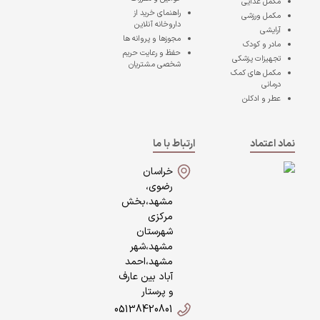
مکمل غذایی
راهنمای خرید از
مکمل ورزشی
داروخانه آنلاین
آرایشی
مجوزها و پروانه ها
مادر و کودک
حفظ و رعایت حریم
تجهیزات پزشکی
شخصی مشتریان
مکمل های کمک
درمانی
عطر و ادکلن
نماد اعتماد
ارتباط با ما
خراسان
رضوی،
مشهد،بخش
مرکزی
شهرستان
مشهد،شهر
مشهد،احمد
آباد بین عارف
و پرستار
05138420801