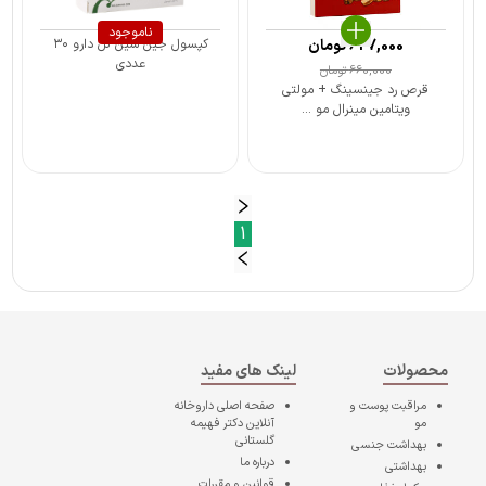
ناموجود
627,000
تومان
کپسول جین سین گل دارو ۳۰
عددی
660,000
تومان
قرص رد جینسینگ + مولتی
ویتامین مینرال مو ...
1
محصولات
لینک های مفید
مراقبت پوست و
صفحه اصلی
داروخانه
مو
آنلاین دکتر فهیمه
گلستانی
بهداشت جنسی
درباره ما
بهداشتی
قوانین و مقررات