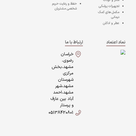
مادر و کودک
حفظ و رعایت حریم
تجهیزات پزشکی
شخصی مشتریان
مکمل های کمک
درمانی
عطر و ادکلن
نماد اعتماد
ارتباط با ما
خراسان
رضوی،
مشهد،بخش
مرکزی
شهرستان
مشهد،شهر
مشهد،احمد
آباد بین عارف
و پرستار
05138420801