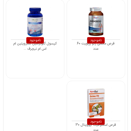
ناموجود
ناموجود
قرص مکسی ژنو رزاویت 60
کپسول گلوکزآمین کندرویتین ام
عدد
اس ام نیچرف ...
ناموجود
قرص استئوفیت آپوویتال 30
عدد