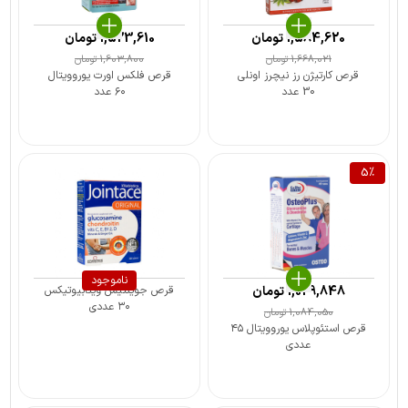
1,584,620
تومان
1,523,610
تومان
1,668,021
تومان
1,603,800
تومان
قرص کارتیژن رز نیچرز اونلی
قرص فلکس اورت یوروویتال
30 عدد
۶۰ عدد
5
%
ناموجود
1,029,848
تومان
قرص جوینتیس ویتابیوتیکس
۳۰ عددی
1,084,050
تومان
قرص استئوپلاس یوروویتال ۴۵
عددی