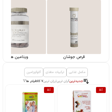
قرص جوشان
ویتامین ها
مکمل غذایی
ترکیبات مغذی
گلوکوزامین
جدیدترین
گران ترین
ارزان ترین
7 کالا
فیلتر ها
5
%
5
%