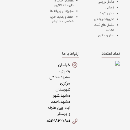
راهنمای خرید از
مکمل ورزشی
داروخانه آنلاین
آرایشی
مجوزها و پروانه ها
مادر و کودک
حفظ و رعایت حریم
تجهیزات پزشکی
شخصی مشتریان
مکمل های کمک
درمانی
عطر و ادکلن
نماد اعتماد
ارتباط با ما
خراسان
رضوی،
مشهد،بخش
مرکزی
شهرستان
مشهد،شهر
مشهد،احمد
آباد بین عارف
و پرستار
05138420801