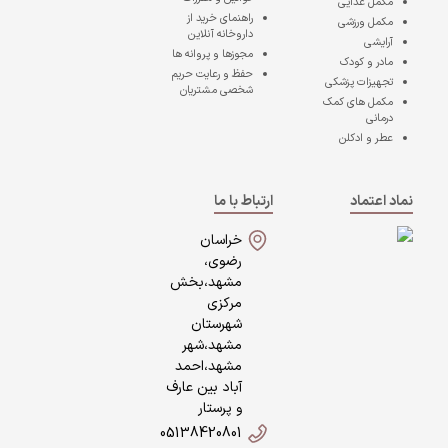
مکمل غذایی
راهنمای خرید از
مکمل ورزشی
داروخانه آنلاین
آرایشی
مجوزها و پروانه ها
مادر و کودک
حفظ و رعایت حریم
تجهیزات پزشکی
شخصی مشتریان
مکمل های کمک
درمانی
عطر و ادکلن
نماد اعتماد
ارتباط با ما
خراسان
رضوی،
مشهد،بخش
مرکزی
شهرستان
مشهد،شهر
مشهد،احمد
آباد بین عارف
و پرستار
05138420801