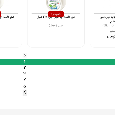
ناموجود
ویتامین سی
کرم کاسه ای خیار جی 200 میل
جی (Jey)
ج
مان
ومان
1
2
3
4
5