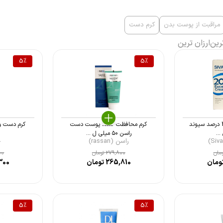
مراقبت از پوست بدن
کرم دست
رین
ارزان ترین
5
%
5
%
کرم اوره و اوسرین 20 درصد سیوند
کرم محافظت کننده پوست دست
کرم دست و پا جی 
راسن ۵۰ میلی ل ...
راسن (rassan)
ج
مان
279,800
تومان
00
ومان
265,810
تومان
300
5
%
5
%