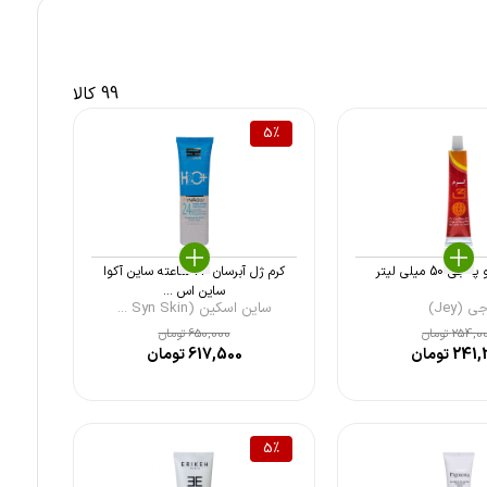
99 کالا
5
%
50 میلی لیتر
کرم ژل آبرسان 24 ساعته ساین آکوا
ساین اس ...
ی (Jey)
ساین اسکین (Syn Skin ...
254,0
تومان
650,000
تومان
241,
تومان
617,500
تومان
5
%