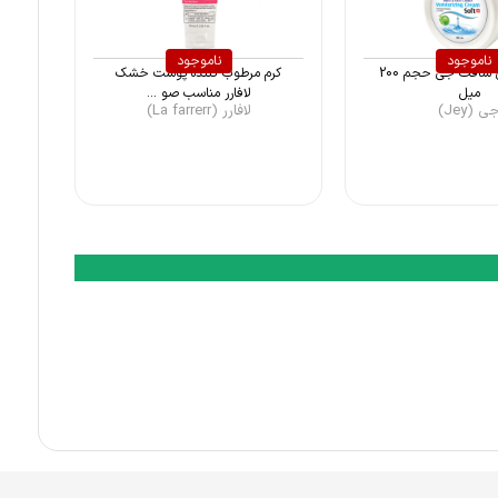
ناموجود
ناموجود
کرم کاسه ای سافت جی حجم 200
کرم مرطوب کننده پوست خشک
میل
لافارر مناسب صو ...
ی (Jey)
لافارر (La farrerr)