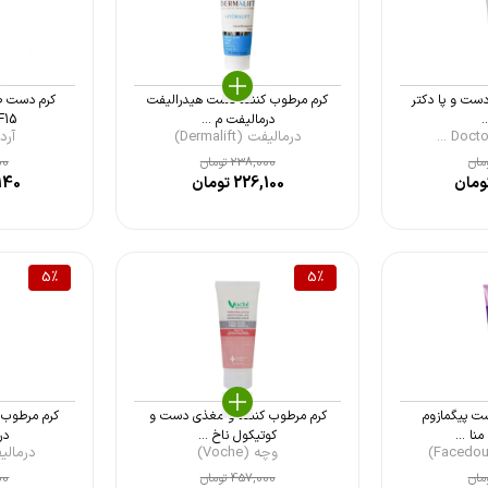
دست و پا دکتر
کرم مرطوب کننده دست هیدرالیفت
کرم دست ض
درمالیفت م ...
SPF15 پیگ
درمالیفت (Dermalift)
آردن (
مان
238,000
تومان
00
ومان
226,100
تومان
140
5
%
5
%
ت پیگمازوم
کرم مرطوب کننده و مغذی دست و
کرم مرطوب 
ا ...
کوتیکول ناخ ...
در
وچه (Voche)
درمالیفت (t
مان
457,000
تومان
00