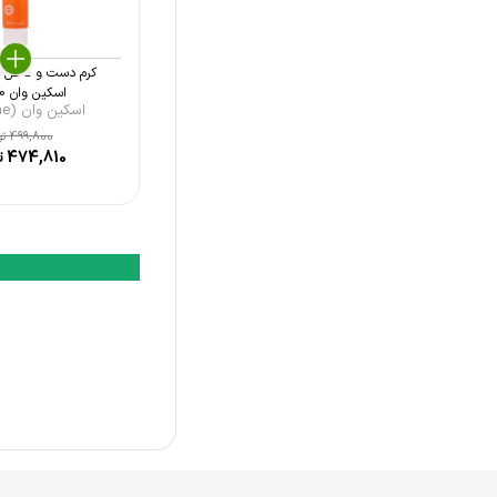
سی بی پاریس (CB Paris)
ریلاستیل (Rilastil)
کرم دست و ناخن 
اورلین (Urelin)
اسکین وان 50 م ...
اسکین وان (Skin One)
اوریاژ (Uriage)
499,800
تو
474,810
ت
اسکین وان (Skin One)
ساین اسکین (Syn Skin)
دکتر ژیلا (Doctor Jila)
اریکه (Erikeh)
ویلی کر (Willicare)
بتیس (Betis)
جی (Jey)
لایسل (Liesel)