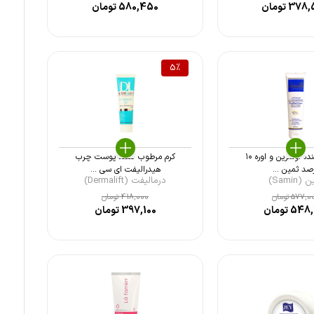
378,
تومان
580,450
تومان
5
%
کرم نرم کننده اوسرین و اوره ۱۰
کرم مرطوب کننده پوست چرب
صد ثمین ...
هیدرالیفت ای سی ...
(Samin)
درمالیفت (Dermalift)
577,0
تومان
418,000
تومان
548,
تومان
397,100
تومان