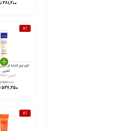
کِ آر (Kearr)
281,200
تو
بایودرما (Bioderma)
فیس دوکس (Facedoux)
5
%
میس ادن (Miss Eden)
الارو (Ellaro)
ایگو (Ego)
لابورن (Laboren)
ثمین ...
ثمین (Samin)
سیوند (Sivand)
555,000
تو
527,250
ت
درمدن (DermEden)
مای فارما (My Pharma)
ژنوبایوتیک (Geno Biotic)
5
%
درمالیفت (Dermalift)