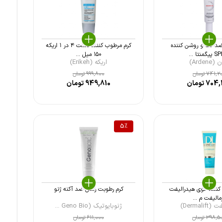
د لک و روشن کننده
کرم مرطوب کننده دست ۴ در ۱ اریکه
منتا ...
۱۵۰ میل ...
Ardene)
اریکه (Erikeh)
741,2
تومان
999,800
تومان
704,
تومان
949,810
تومان
5
%
کننده قوی هیدرالیفت
کرم رطوبت رسان ضد آکنه ژنو
مالیفت م ...
Dermalif)
ژنوبایوتیک (Geno Bio ...
398,5
تومان
611,000
تومان