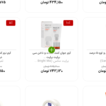
مان
434,150
تومان
575
5
%
10
%
کرم نرم کننده اوسرین و اوره ۵ درصد
کرم جوان کننده دست و ناخن سی
برایت برایت ...
در
برایت مکس (Bright Ma ...
ثمین 
مان
825,700
تومان
00
ومان
743,130
تومان
150