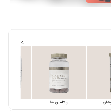
شان
ویتامین ها
مکمل گیا