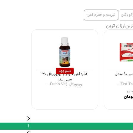
کودکان
شربت و قطره آهن
رین
ارزان ترین
ناموجود
عددی
قطره آهن فروکیدز یوروویتال ۳۰
میلی لیتر
یوروویتال (Eurho Vit ...
مان
ومان
1