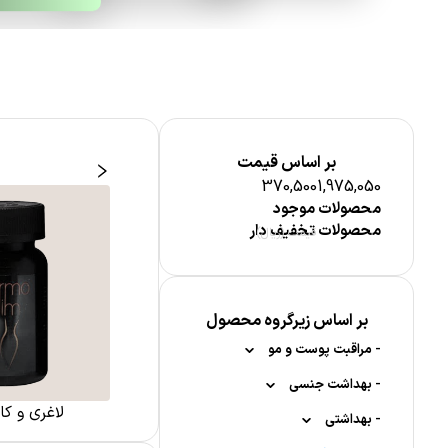
بر اساس قیمت
370,500
1,975,050
محصولات موجود
محصولات تخفیف دار
قیمت (ریال)
ت مغذی
مکمل کودکان
بر اساس زیرگروه محصول
-
مراقبت پوست و مو
-
-
بهداشت جنسی
مراقبت پوست صورت
لاغری و ک
-
-
-
-
بهداشتی
لیفتینگ
ژل لوبریکانت
پماد سوختگی