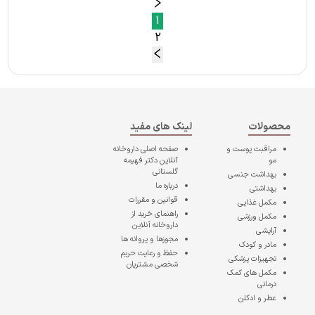
1
2
محصولات
لینک های مفید
مراقبت پوست و
صفحه اصلی
داروخانه
مو
آنلاین دکتر فهیمه
گلستانی
بهداشت جنسی
درباره ما
بهداشتی
قوانین و مقررات
مکمل غذایی
راهنمای خرید از
مکمل ورزشی
داروخانه آنلاین
آرایشی
مجوزها و پروانه ها
مادر و کودک
حفظ و رعایت حریم
تجهیزات پزشکی
شخصی مشتریان
مکمل های کمک
درمانی
عطر و ادکلن