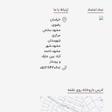
نماد اعتماد
ارتباط با ما
خراسان
رضوی،
مشهد،بخش
مرکزی
شهرستان
مشهد،شهر
مشهد،احمد
آباد بین عارف
و پرستار
05138420801
آدرس داروخانه روی نقشه