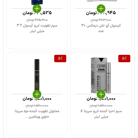
648,945
تومان
641,535
تومان
683,100
تومان
675,300
تومان
کپسول آی لش درمکس 30
سرم تقویت ابرو آیسول 3.2
عدد
میلی لیتر
5
%
5
%
1,501,000
تومان
1,501,000
تومان
1,580,000
تومان
1,580,000
تومان
سرم احیا کننده ابرو سریتا 8
محلول تقویت کننده مژه سریتا
میلی لیتر
حاوی ویتامین ...