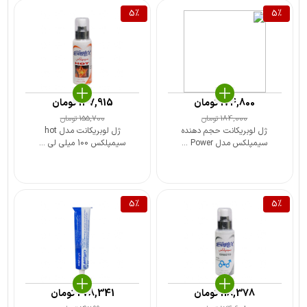
5
%
5
%
174,800
تومان
147,915
تومان
184,000
تومان
155,700
تومان
ژل لوبریکانت حجم دهنده
ژل لوبریکانت مدل hot
سیمپلکس مدل Power ...
سیمپلکس 100 میلی لی ...
5
%
5
%
118,378
تومان
278,341
تومان