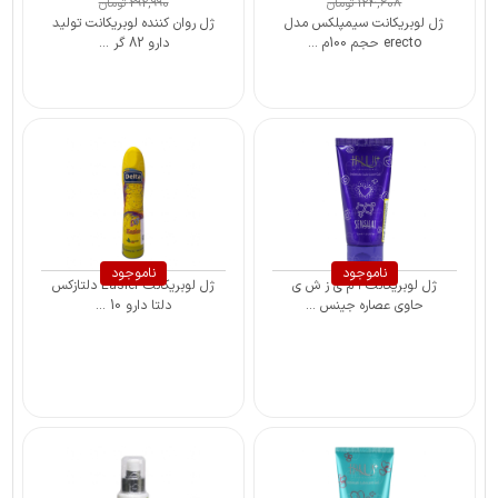
124,608
تومان
292,990
تومان
ژل لوبریکانت سیمپلکس مدل
ژل روان کننده لوبریکانت تولید
erecto حجم 100م ...
دارو 82 گر ...
ناموجود
ناموجود
ژل لوبریکانت آ م ی ز ش ی
ژل لوبریکانت Easier دلتازکس
حاوی عصاره جینس ...
دلتا دارو 10 ...