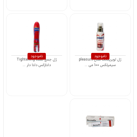
ناموجود
ناموجود
ژل لوبریکانت مدل pleasure
ژل جمع کننده Tightening
سیمپلکس 100 می ...
دلتازکس دلتا دار ...