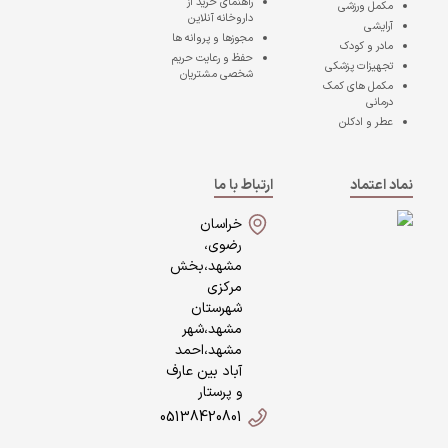
راهنمای خرید از
مکمل ورزشی
داروخانه آنلاین
آرایشی
مجوزها و پروانه ها
مادر و کودک
حفظ و رعایت حریم
تجهیزات پزشکی
شخصی مشتریان
مکمل های کمک
درمانی
عطر و ادکلن
نماد اعتماد
ارتباط با ما
خراسان
رضوی،
مشهد،بخش
مرکزی
شهرستان
مشهد،شهر
مشهد،احمد
آباد بین عارف
و پرستار
05138420801