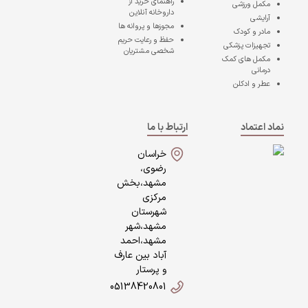
راهنمای خرید از
مکمل ورزشی
داروخانه آنلاین
آرایشی
مجوزها و پروانه ها
مادر و کودک
حفظ و رعایت حریم
تجهیزات پزشکی
شخصی مشتریان
مکمل های کمک
درمانی
عطر و ادکلن
نماد اعتماد
ارتباط با ما
خراسان
رضوی،
مشهد،بخش
مرکزی
شهرستان
مشهد،شهر
مشهد،احمد
آباد بین عارف
و پرستار
05138420801