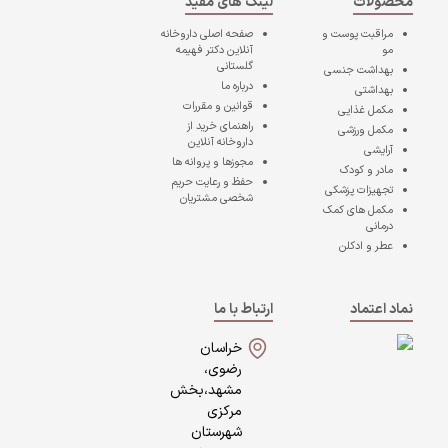
محصولات
لینک های مفید
مراقبت پوست و
صفحه اصلی
داروخانه
مو
آنلاین دکتر فهیمه
گلستانی
بهداشت جنسی
درباره ما
بهداشتی
قوانین و مقررات
مکمل غذایی
راهنمای خرید از
مکمل ورزشی
داروخانه آنلاین
آرایشی
مجوزها و پروانه ها
مادر و کودک
حفظ و رعایت حریم
تجهیزات پزشکی
شخصی مشتریان
مکمل های کمک
درمانی
عطر و ادکلن
نماد اعتماد
ارتباط با ما
خراسان
رضوی،
مشهد،بخش
مرکزی
شهرستان