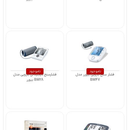
ناموجود
ناموجود
فشار سنج بازویی بیورر مدل
فشارسنج ‎دیجیتالی بازویی مدل
BM47
BM28 بیورر