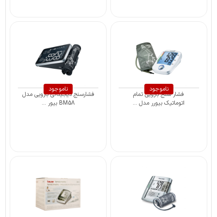
ناموجود
ناموجود
فشار سنج بازویی تمام
‎‌فشارسنج ‎دیجیتالی بازویی مدل
اتوماتیک بیورر مدل ...
BM58 بیور ...