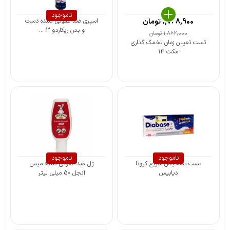
ناموجود
1,768,900
تومان
اسپری ضد عفونی کننده دست
و بدن ریکاردو 3 ...
1,862,000
تومان
تست تعیین زمان تخمک گذاری
مکث 14
ناموجود
ناموجود
تست تشخیص سریع کرونا
ژل ضد عفونی کننده میس
دیابیس
آنجل 50 میلی لیتر