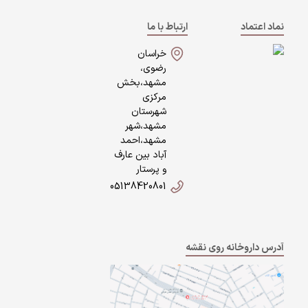
نماد اعتماد
ارتباط با ما
خراسان
رضوی،
مشهد،بخش
مرکزی
شهرستان
مشهد،شهر
مشهد،احمد
آباد بین عارف
و پرستار
05138420801
آدرس داروخانه روی نقشه