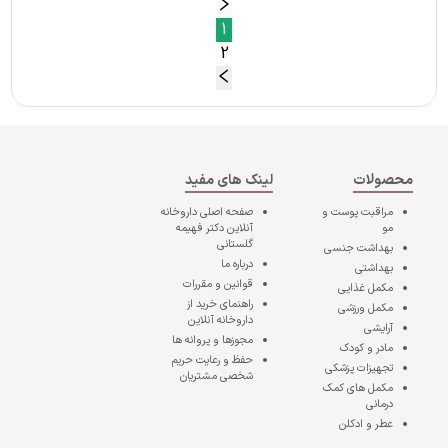
1
2
محصولات
لینک های مفید
مراقبت پوست و
صفحه اصلی
داروخانه
مو
آنلاین دکتر فهیمه
گلستانی
بهداشت جنسی
درباره ما
بهداشتی
قوانین و مقررات
مکمل غذایی
راهنمای خرید از
مکمل ورزشی
داروخانه آنلاین
آرایشی
مجوزها و پروانه ها
مادر و کودک
حفظ و رعایت حریم
تجهیزات پزشکی
شخصی مشتریان
مکمل های کمک
درمانی
عطر و ادکلن