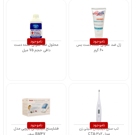
ناموجود
ناموجود
ژل ضد عفونی کننده دست بس
محلول ضد عفونی کننده دست
60 گرم
دافی حجم 75 میل
ناموجود
ناموجود
تب سنج دیجیتال سیتی زن
فشارسنج دیجیتالی بازویی مدل
مدل CTA-302
BM47 بیورر