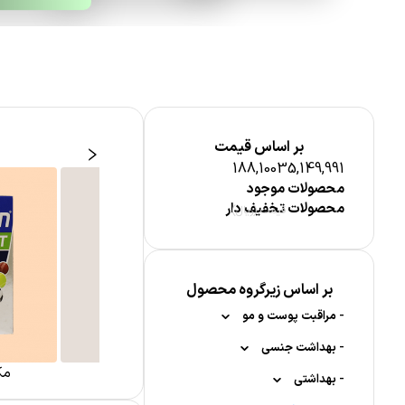
بر اساس قیمت
188,100
35,149,991
محصولات موجود
محصولات تخفیف دار
قیمت (ریال)
مکمل کودکان
بر اساس زیرگروه محصول
-
مراقبت پوست و مو
-
-
بهداشت جنسی
مراقبت پوست صورت
لاغری و کاهش وزن
مک
-
-
-
-
بهداشتی
لیفتینگ
ژل لوبریکانت
پماد سوختگی