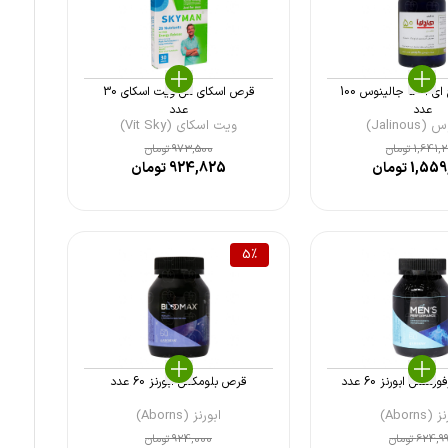
قرص دی اچ ای آ 50 جالینوس 100
قرص اسکای من ویت اسکای 30
عدد
عدد
Jalinou)
ویت اسکای (Vit Sky)
1,641,
تومان
973,500
تومان
1,559
تومان
924,825
تومان
5
%
نس ابورنز 60 عدد
قرص بلومکس ابورنز 60 عدد
(Aborns)
ابورنز (Aborns)
624,9
تومان
924,000
تومان