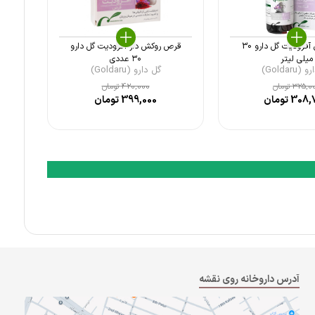
قطره گیاهی آفرودیت گل دارو 30
قرص روکش ‎دار آفرودیت گل دارو
میلی لیتر
۳۰ عددی
Goldaru)
گل دارو (Goldaru)
325,0
تومان
420,000
تومان
308,
تومان
399,000
تومان
آدرس داروخانه روی نقشه