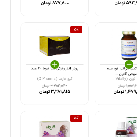
593,
تومان
877,800
تومان
5
%
تینی مولتی فور هیم
پودر آندروفرتی کیو فارما 60 عدد
ص آقایان ...
(Vitally ...
کیو فارما (Q Pharma)
1,557,
تومان
3,454,542
تومان
1,479
تومان
3,281,815
تومان
5
%