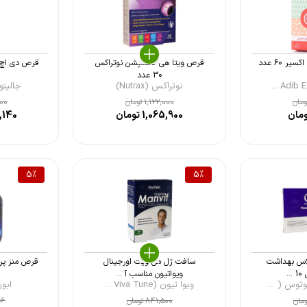
 60 عدد
قرص ویتا هی کانسپشن نوتراکس
30 عدد
نوتراکس (Nutrax)
جالینوس (s
مان
1,122,000
تومان
200
مان
1,065,900
تومان
,140
5
%
5
%
لاس بهداشت
سافت ژل من ویت اورجینال
قرص منز پرفورم
..
ویواتیون مناسب آ ...
توس ( ...
ویوا تیون (Viva Tune ...
ابورنز 
مان
841,500
تومان
96