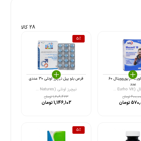
28 کالا
5
%
کپسول ماکاویت ام یوروویتال ۶۰
قرص بلو پیل نیچرز اونلی 30 عددی
عدد
Eurho ...
نیچرز اونلی (Natures ...
600,0
تومان
1,206,423
تومان
570,
تومان
1,146,102
تومان
5
%