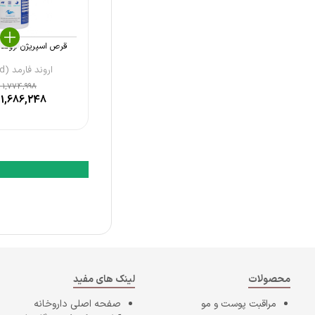
قرص اسپریژن اروند فارمد
اروند فارمد (Arvand ...
1,774,998
ت
1,686,248
ت
محصولات
لینک های مفید
مراقبت پوست و مو
صفحه اصلی
داروخانه