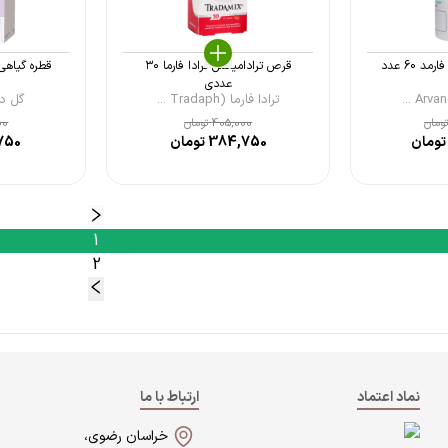
 60 عدد
قرص ترادامیکس ترادا فارما ۳۰
عددی
ترادا فارما (Tradaph ...
گل دارو (
ومان
405,000
تومان
00
ومان
384,750
تومان
750
1
2
نماد اعتماد
ارتباط با ما
خراسان رضوی،