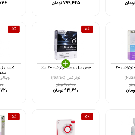
ومان
799,425
تومان
746
5
%
5
%
کپسول پروستافورت نوتراکس 30
قرص میل بوست نوتراکس 30 عدد
کپسول ژلا
مخصو
نوتراکس (Nutrax)
ویتالی تون 
مان
970,200
تومان
600
مان
921,690
تومان
,720
5
%
5
%