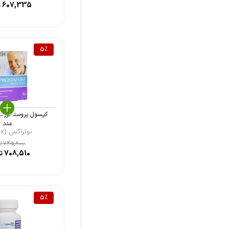
607,335
ت
کیو فارما (Q Pharma)
جالینوس (Jalinous)
5
%
فیرهون هلث (Fairhaven Health)
باریج اسانس (Barij Essence)
ویتابیوتیکس (Vitabiotics)
هیمالیا (Himalaya)
عدد
نوتراکس (Nutrax)
745,800
تو
708,510
تو
5
%