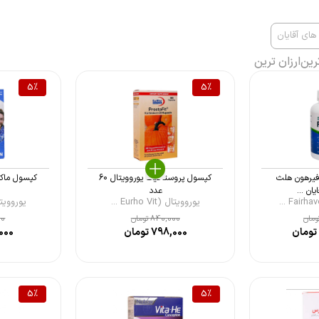
ای آقایان
رین
ارزان ترین
5
%
5
%
فیرهون هلث
کپسول پروستافیت یوروویتال 60
ن ...
عدد
یوروویتال (Eurho Vit ...
یوروویتال ( Vit
ومان
840,000
تومان
00
تومان
798,000
تومان
000
5
%
5
%