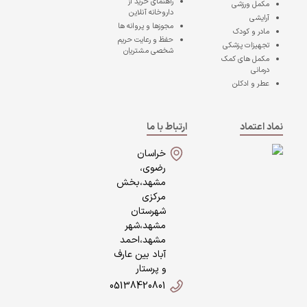
راهنمای خرید از
مکمل ورزشی
داروخانه آنلاین
آرایشی
مجوزها و پروانه ها
مادر و کودک
حفظ و رعایت حریم
تجهیزات پزشکی
شخصی مشتریان
مکمل های کمک
درمانی
عطر و ادکلن
نماد اعتماد
ارتباط با ما
خراسان
رضوی،
مشهد،بخش
مرکزی
شهرستان
مشهد،شهر
مشهد،احمد
آباد بین عارف
و پرستار
05138420801