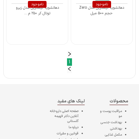
ناموجود
ناموجود
دهانشویه لیسترین مدل Zero
دهانشویه لیسترین مدل زیرو
حجم 500 میل
توتال کر ۲۵۰ م ...
1
محصولات
لینک های مفید
مراقبت پوست و
صفحه اصلی
داروخانه
مو
آنلاین دکتر فهیمه
گلستانی
بهداشت جنسی
درباره ما
بهداشتی
قوانین و مقررات
مکمل غذایی