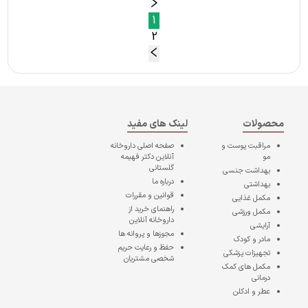
1
2
محصولات
لینک های مفید
مراقبت پوست و
صفحه اصلی
داروخانه
مو
آنلاین دکتر فهیمه
گلستانی
بهداشت جنسی
درباره ما
بهداشتی
قوانین و مقررات
مکمل غذایی
راهنمای خرید از
مکمل ورزشی
داروخانه آنلاین
آرایشی
مجوزها و پروانه ها
مادر و کودک
حفظ و رعایت حریم
تجهیزات پزشکی
شخصی مشتریان
مکمل های کمک
درمانی
عطر و ادکلن