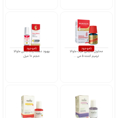
ناموجود
ناموجود
محلول ساینتی فیک ماوالا
بهبود دهنده رنگ ناخن ماوالا
ترمیم کننده ۵ می ...
حجم 10 میل