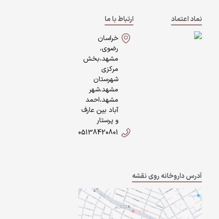
نماد اعتماد
ارتباط با ما
خراسان
رضوی،
مشهد،بخش
مرکزی
شهرستان
مشهد،شهر
مشهد،احمد
آباد بین عارف
و پرستار
05138420801
آدرس داروخانه روی نقشه