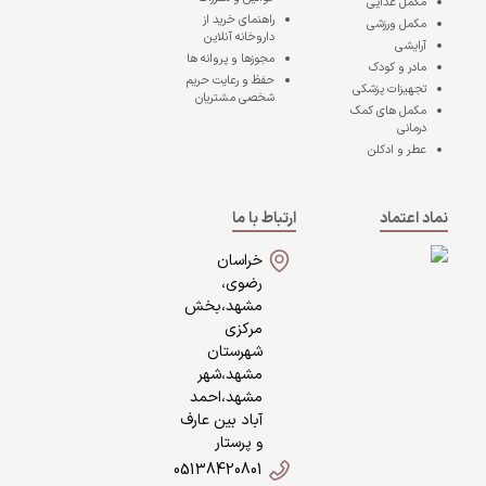
مکمل غذایی
راهنمای خرید از
مکمل ورزشی
داروخانه آنلاین
آرایشی
مجوزها و پروانه ها
مادر و کودک
حفظ و رعایت حریم
تجهیزات پزشکی
شخصی مشتریان
مکمل های کمک
درمانی
عطر و ادکلن
نماد اعتماد
ارتباط با ما
خراسان
رضوی،
مشهد،بخش
مرکزی
شهرستان
مشهد،شهر
مشهد،احمد
آباد بین عارف
و پرستار
05138420801