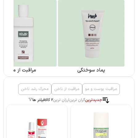
پماد سوختگی
مراقبت از مو
مراقبت پوست و مو
مراقبت از ناخن
محرک رشد ناخن
جدیدترین
گران ترین
ارزان ترین
2 کالا
فیلتر ها