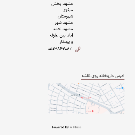
مشهد،بخش
مرکزی
شهرستان
مشهد،شهر
مشهد،احمد
آباد بین عارف
و پرستار
05138420801
آدرس داروخانه روی نقشه
Powered By
A Pluss