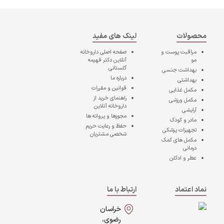
محصولات
لینک های مفید
مراقبت پوست و
صفحه اصلی
داروخانه
مو
آنلاین دکتر فهیمه
گلستانی
بهداشت جنسی
درباره ما
بهداشتی
قوانین و مقررات
مکمل غذایی
راهنمای خرید از
مکمل ورزشی
داروخانه آنلاین
آرایشی
مجوزها و پروانه ها
مادر و کودک
حفظ و رعایت حریم
تجهیزات پزشکی
شخصی مشتریان
مکمل های کمک
درمانی
عطر و ادکلن
نماد اعتماد
ارتباط با ما
خراسان
رضوی،