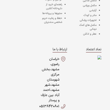
مکمل غذایی
راهنمای خرید از
مکمل ورزشی
داروخانه آنلاین
آرایشی
مجوزها و پروانه ها
مادر و کودک
حفظ و رعایت حریم
تجهیزات پزشکی
شخصی مشتریان
مکمل های کمک
درمانی
عطر و ادکلن
نماد اعتماد
ارتباط با ما
خراسان
رضوی،
مشهد،بخش
مرکزی
شهرستان
مشهد،شهر
مشهد،احمد
آباد بین عارف
و پرستار
05138420801