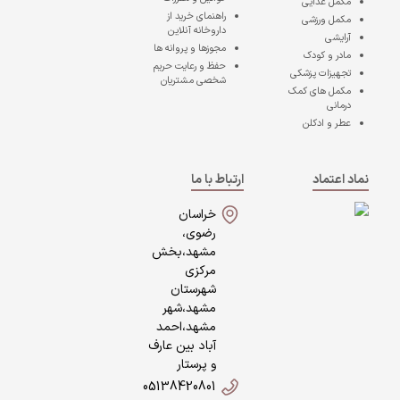
مکمل غذایی
راهنمای خرید از
مکمل ورزشی
داروخانه آنلاین
آرایشی
مجوزها و پروانه ها
مادر و کودک
حفظ و رعایت حریم
تجهیزات پزشکی
شخصی مشتریان
مکمل های کمک
درمانی
عطر و ادکلن
نماد اعتماد
ارتباط با ما
خراسان
رضوی،
مشهد،بخش
مرکزی
شهرستان
مشهد،شهر
مشهد،احمد
آباد بین عارف
و پرستار
05138420801