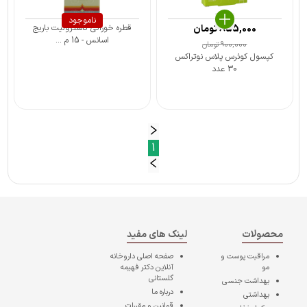
ناموجود
855,000
تومان
قطره خوراکی گاسترولیت باریج
اسانس - 15 م ...
900,000
تومان
کپسول کوئرس پلاس نوتراکس
30 عدد
1
محصولات
لینک های مفید
مراقبت پوست و
صفحه اصلی
داروخانه
مو
آنلاین دکتر فهیمه
گلستانی
بهداشت جنسی
درباره ما
بهداشتی
قوانین و مقررات