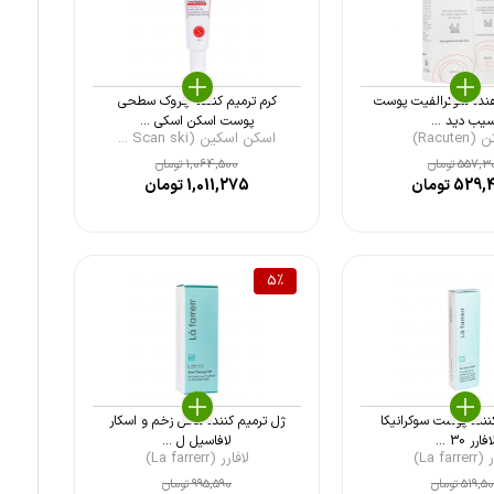
دهنده سوکرالفیت پوست
کرم ترمیم کننده چروک سطحی
یب دید ...
پوست اسکن اسکی ...
Racute)
اسکن اسکین (Scan ski ...
557,3
تومان
1,064,500
تومان
529,
تومان
1,011,275
تومان
5
%
ننده پوست سوکرانیکا
ژل ترمیم کننده محل زخم و اسکار
افارر 30 ...
لافاسیل ل ...
La far)
لافارر (La farrerr)
519,5
تومان
995,590
تومان