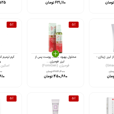
ومان
621,110
تومان
525
5
%
5
%
 لیزر ژیناژن -
محلول بهبود دهنده پوست پس از
کرم ترمیم ک
لیزر فومیژن ...
وا
فومیژن (FomiGen)
اسکین وان (
مان
474,400
تومان
00
مان
450,680
تومان
810
5
%
5
%