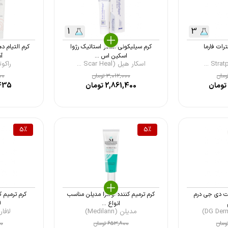
1
3
رات فارما
کرم سیلیکونی اسکار استاتیک رژوا
کرم التیام 
اسکین اس ...
آس
اسکار هیل (Scar Heal ...
راکوتن (n
ومان
3,012,000
تومان
00
تومان
2,861,400
تومان
435
5
%
5
%
ت دی جی درم
کرم ترمیم کننده اولترا مدیلن مناسب
کرم ترمیم ک
انواع ...
ل
مدیلن (Medilann)
لافارر (rerr
ومان
653,800
تومان
00