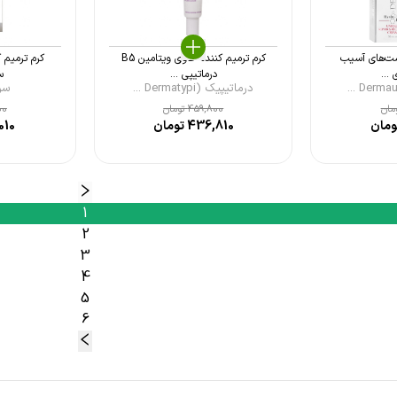
ست‌های آسیب
کرم ترمیم کننده حاوی ویتامین B5
کرم ترمیم 
...
درماتیپی ...
سر
درماتیپیک (Dermatypi ...
سریتا
مان
459,800
تومان
00
مان
436,810
تومان
010
1
2
3
4
5
6