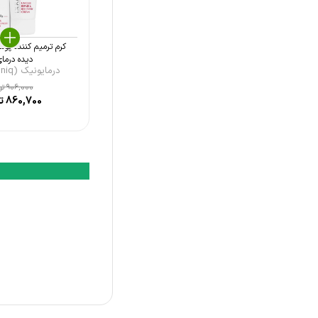
ادیب اکسیر (Adib Exir)
فیس دوکس (Facedoux)
کرم ترمیم کننده پو
اوری فاب (Orifab)
دیده درمای 
درمایونیک (Dermauniq ...
بایو اویل (Bio Oil)
906,000
تو
860,700
تو
ایگو (Ego)
دی جی درم (DG Derm)
رولند (Rolland)
اسکار هیل (Scar Heal)
الوینا (Elvina)
درمدن (DermEden)
نلا (Nela)
مای فارما (My Pharma)