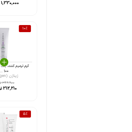
دئودراگ (Deo Drug)
1,330,000
ت
استرات فارما (Stratpharma)
فریدن (Frieden)
10
%
مدیلن (Medilann)
ام کیو (MQ)
الی ژن (Oligen)
کرم ترمیم کننده بعد از
کامفورت زون (Comfort Zone)
100 ...
ژیناژن (Ginagen)
هیدرودرم (Hydroderm)
346,900
تو
312,210
تو
پلزنت (Pleasant)
بایودرما (Bioderma)
درمال فوکوس (Dermal Focus)
5
%
درمایونیک (Dermaunique)