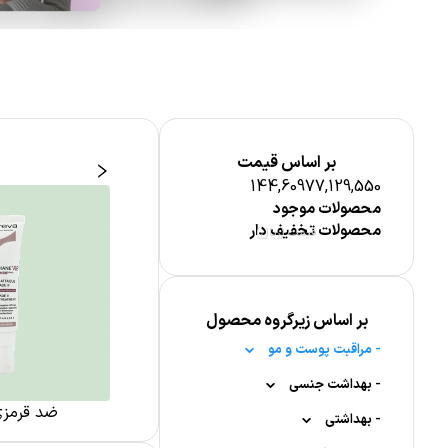
بر اساس قیمت
144,609
77,129,550
محصولات موجود
محصولات تخفیف دار
قیمت (ریال)
بر اساس زیرگروه محصول
-
مراقبت پوست و مو
-
-
بهداشت جنسی
مراقبت پوست صورت
 از مو
شوینده و پاک کننده پوست
ضد قرمز
-
-
-
-
بهداشتی
لیفتینگ
ژل لوبریکانت
پماد سوختگی