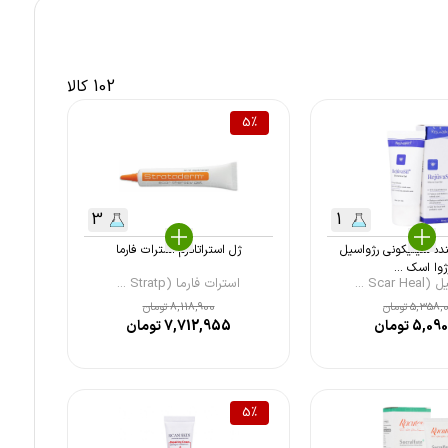
102 کالا
5
%
3
1
نده سیلیکونی رژواسیل
ژل استراتادرم استرات فارما
ژوا اسک ...
Scar ...
استرات فارما (Stratp ...
5,358,
تومان
8,118,900
تومان
5,090
تومان
7,712,955
تومان
5
%