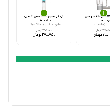
کننده پوسته های بدن
کرم ژل ترمیم کننده اکنس 4 ساین
یتا 100 ...
اسکین 20 ...
 (Cerita)
ساین اسکین (Syn Skin ...
315,8
تومان
285,000
تومان
300,
تومان
270,750
تومان