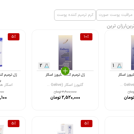
مراقبت پوست صورت
کرم ترمیم کننده پوست
رین
ارزان ترین
5
%
10
%
2
1
لیورز اسکار
ژل ترمیم کننده گلیورز اسکار
ژل ترمیم کن
ر
گلیورز اسکار (Gelive ...
اسکار هیل ( Heal
مان
2,800,000
تومان
000
ومان
2,520,000
تومان
,100
5
%
5
%