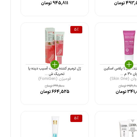
493,
تومان
945,811
تومان
5
%
ننده سیکا پلاس اسکین
ژل ترمیم کننده پوست آسیب دیده یا
ن 30 م ...
تحریک ش ...
Skin One)
فومیژن (FomiGen)
359,8
تومان
699,500
تومان
341,
تومان
664,525
تومان
5
%