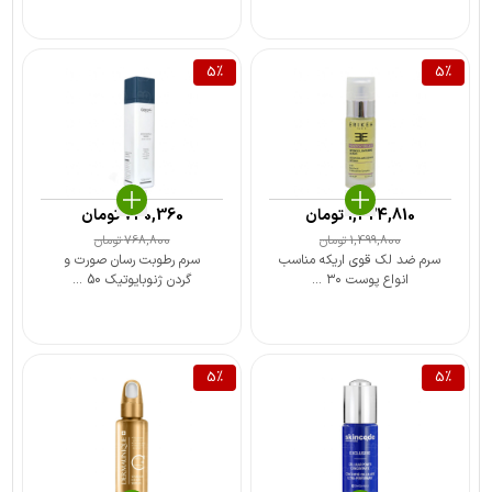
5
%
5
%
1,424,810
تومان
730,360
تومان
1,499,800
تومان
768,800
تومان
سرم ضد لک قوی اریکه مناسب
سرم رطوبت رسان صورت و
انواع پوست ۳۰ ...
گردن ژنوبایوتیک 50 ...
5
%
5
%