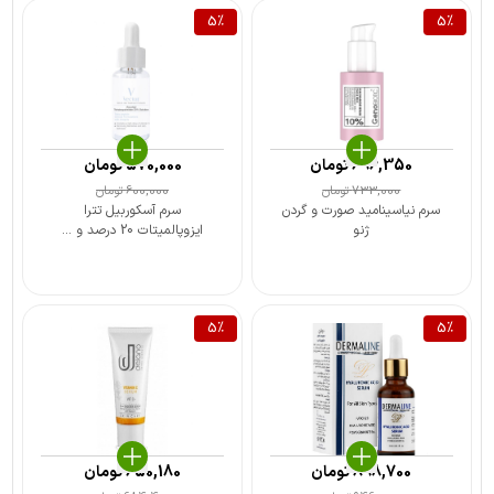
5
%
5
%
696,350
تومان
570,000
تومان
733,000
تومان
600,000
تومان
سرم نیاسینامید صورت و گردن
سرم آسکوربیل تترا
ژنو
ایزوپالمیتات 20 درصد و ...
5
%
5
%
898,700
تومان
650,180
تومان