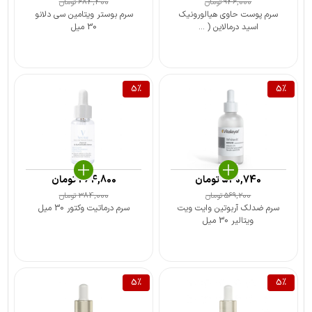
946,000
تومان
684,400
تومان
سرم پوست حاوی هیالورونیک
سرم بوستر ویتامین سی دلانو
اسید درمالاین ( ...
30 میل
5
%
5
%
540,740
تومان
364,800
تومان
569,200
تومان
384,000
تومان
سرم ضدلک آربوتین وایت ویت
سرم درماتیت وکتور 30 میل
ویتالیر 30 میل
5
%
5
%