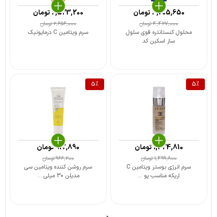
4,205,650
تومان
2,523,200
تومان
4,427,000
تومان
2,656,000
تومان
محلول کنستانتره قوی سلول
سرم ویتامین C درمایونیک
ساز اسکین کد
5
%
5
%
1,424,810
تومان
917,890
تومان
1,499,800
تومان
966,200
تومان
سرم انرژی بوستر ویتامین C
سرم روشن کننده ویتامین سی
اریکه مناسب پو ...
مدیلن 30 میلی ...