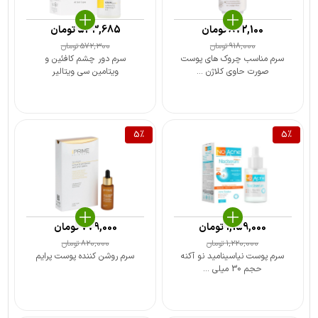
872,100
تومان
543,685
تومان
918,000
تومان
572,300
تومان
سرم مناسب چروک های پوست
سرم دور چشم کافئین و
صورت حاوی کلاژن ...
ویتامین سی ویتالیر
5
%
5
%
1,159,000
تومان
779,000
تومان
1,220,000
تومان
820,000
تومان
سرم پوست نیاسینامید نو آکنه
سرم روشن کننده پوست پرایم
حجم 30 میلی ...