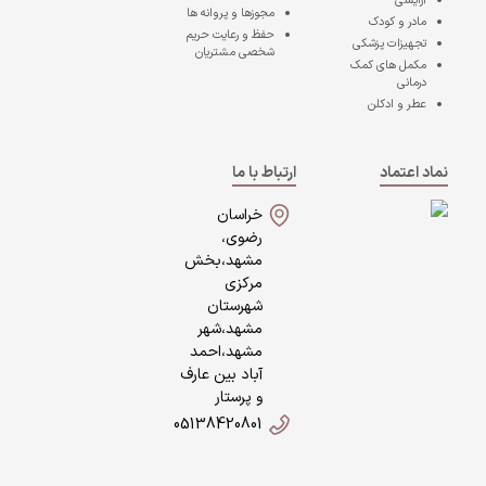
آرایشی
مجوزها و پروانه ها
مادر و کودک
حفظ و رعایت حریم
تجهیزات پزشکی
شخصی مشتریان
مکمل های کمک
درمانی
عطر و ادکلن
نماد اعتماد
ارتباط با ما
خراسان
رضوی،
مشهد،بخش
مرکزی
شهرستان
مشهد،شهر
مشهد،احمد
آباد بین عارف
و پرستار
05138420801