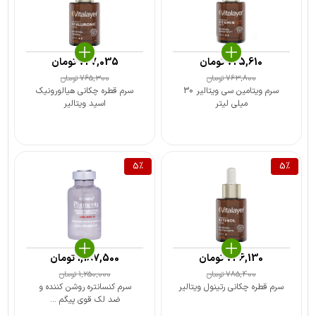
725,610
تومان
727,035
تومان
763,800
تومان
765,300
تومان
سرم ویتامین سی ویتالیر 30
سرم قطره چکانی هیالورونیک
میلی لیتر
اسید ویتالیر
5
%
5
%
746,130
تومان
1,187,500
تومان
785,400
تومان
1,250,000
تومان
سرم قطره چکانی رتینول ویتالیر
سرم کنسانتره روشن کننده و
ضد لک قوی پیگم ...