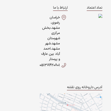
نماد اعتماد
ارتباط با ما
خراسان
رضوی،
مشهد،بخش
مرکزی
شهرستان
مشهد،شهر
مشهد،احمد
آباد بین عارف
و پرستار
05138420801
آدرس داروخانه روی نقشه