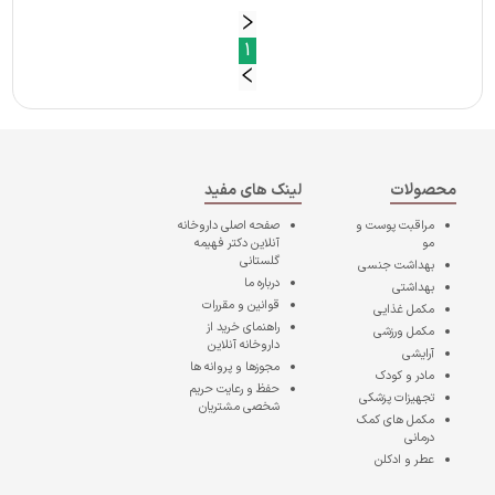
1
محصولات
لینک های مفید
مراقبت پوست و
صفحه اصلی
داروخانه
مو
آنلاین دکتر فهیمه
گلستانی
بهداشت جنسی
درباره ما
بهداشتی
قوانین و مقررات
مکمل غذایی
راهنمای خرید از
مکمل ورزشی
داروخانه آنلاین
آرایشی
مجوزها و پروانه ها
مادر و کودک
حفظ و رعایت حریم
تجهیزات پزشکی
شخصی مشتریان
مکمل های کمک
درمانی
عطر و ادکلن