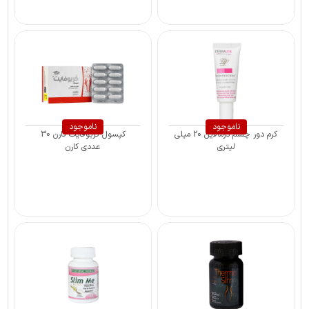
ناموجود
ناموجود
کرم دور چشم درمالاین 20 میلی
کپسول کربوفایت کارن 30
لیتری
عددی کارن