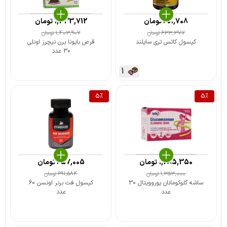
601,708
تومان
1,333,712
تومان
633,377
تومان
1,403,907
تومان
کپسول کاتس تری ساپلند
قرص بایونا برن نیچرز اونلی
30 عدد
1
5
%
5
%
1,285,350
تومان
657,005
تومان
1,353,000
تومان
691,584
تومان
ساشه گلوکومانان یوروویتال 30
کپسول فت برنر اونسن 60
عدد
عدد