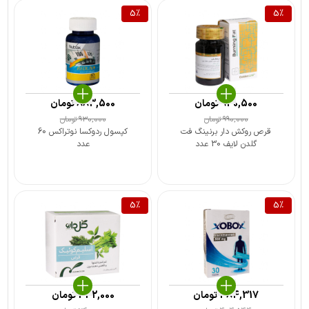
5
%
5
%
940,500
تومان
883,500
تومان
990,000
تومان
930,000
تومان
قرص روکش دار برنینگ فت
کپسول ردوکسا نوتراکس 60
گلدن لایف 30 عدد
عدد
5
%
5
%
384,317
تومان
342,000
تومان