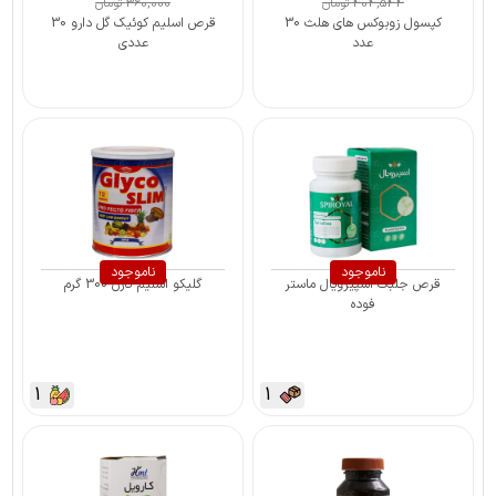
404,544
تومان
360,000
تومان
کپسول زوبوکس های هلث 30
قرص اسلیم کوئیک گل دارو 30
عدد
عددی
ناموجود
ناموجود
قرص جلبک اسپیرویال ماستر
گلیکو اسلیم کارن 300 گرم
فوده
1
1