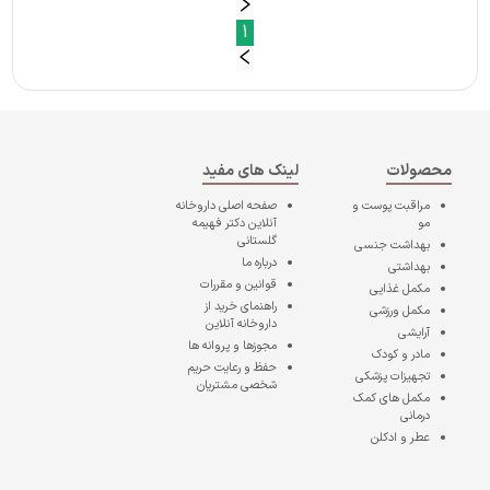
1
محصولات
لینک های مفید
مراقبت پوست و
صفحه اصلی
داروخانه
مو
آنلاین دکتر فهیمه
گلستانی
بهداشت جنسی
درباره ما
بهداشتی
قوانین و مقررات
مکمل غذایی
راهنمای خرید از
مکمل ورزشی
داروخانه آنلاین
آرایشی
مجوزها و پروانه ها
مادر و کودک
حفظ و رعایت حریم
تجهیزات پزشکی
شخصی مشتریان
مکمل های کمک
درمانی
عطر و ادکلن