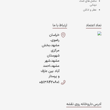
مکمل های کمک
درمانی
عطر و ادکلن
نماد اعتماد
ارتباط با ما
خراسان
رضوی،
مشهد،بخش
مرکزی
شهرستان
مشهد،شهر
مشهد،احمد
آباد بین عارف
و پرستار
05138420801
آدرس داروخانه روی نقشه