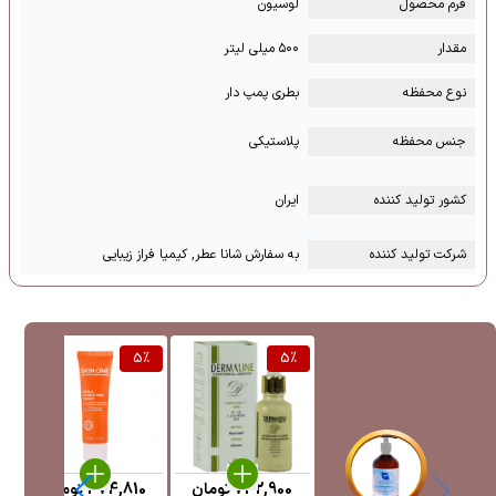
فرم محصول
لوسیون
مقدار
۵۰۰ میلی لیتر
نوع محفظه
بطری پمپ دار
جنس محفظه
پلاستیکی
کشور تولید کننده
ایران
شرکت تولید کننده
به سفارش شانا عطر, کیمیا فراز زیبایی
%
5
%
5
%
742,900
تومان
474,810
تومان