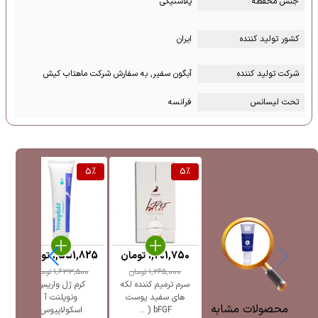
جنس محفظه
پلاستیکی
کشور تولید کننده
ایران
شرکت تولید کننده
آبگون سفیر, به سفارش شرکت ماهتاب کیش
تحت لیسانس
فرانسه
%
5
%
5
%
1,201,750
تومان
1,551,825
تومان
5
1,265,000
تومان
1,633,500
تومان
سرم ترمیم کننده لکه
کرم ژل واریس
ژل
های سفید پوست
ونوپلنت آ
پ
محصولات مشابه
bFGF ( ...
اسکولاپیوس