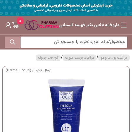
0
داروخانه آنلاین دکتر فهیمه گلستانی
/
/
مراقبت پوست و مو
مراقبت پوست صورت
کرم ضد چروک
درمال فوکوس (Dermal Focus)