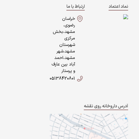
نماد اعتماد
ارتباط با ما
خراسان
رضوی،
مشهد،بخش
مرکزی
شهرستان
مشهد،شهر
مشهد،احمد
آباد بین عارف
و پرستار
05138420801
آدرس داروخانه روی نقشه