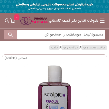
0
داروخانه آنلاین دکتر فهیمه گلستانی
/
/
مراقبت پوست و مو
مراقبت از مو
شامپو
اسکالپیا (Scalpia)