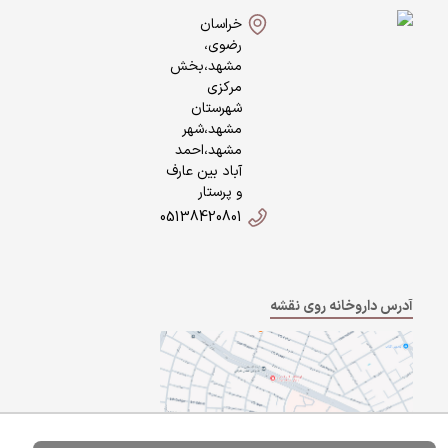
خراسان
رضوی،
مشهد،بخش
مرکزی
شهرستان
مشهد،شهر
مشهد،احمد
آباد بین عارف
و پرستار
05138420801
آدرس داروخانه روی نقشه