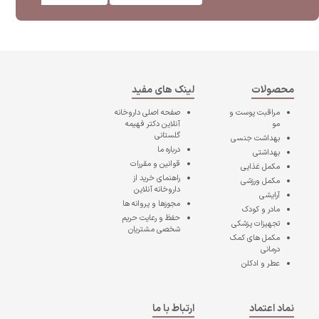
محصولات
لینک های مفید
مراقبت پوست و
صفحه اصلی
داروخانه
مو
آنلاین دکتر فهیمه
گلستانی
بهداشت جنسی
درباره ما
بهداشتی
قوانین و مقررات
مکمل غذایی
راهنمای خرید از
مکمل ورزشی
داروخانه آنلاین
آرایشی
مجوزها و پروانه ها
مادر و کودک
حفظ و رعایت حریم
تجهیزات پزشکی
شخصی مشتریان
مکمل های کمک
درمانی
عطر و ادکلن
نماد اعتماد
ارتباط با ما