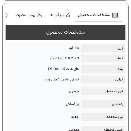
مشخصات محصول
ویژگی ها
روش مصرف
ه
مشخصات محصول
وزن
۳۸ گرم
ابعاد
۹ × ۳ × ۱۳ سانتیمتر
برند
های هلث (Hi health)
کارایی
کاهش اشتها, کاهش وزن
فرم محصول
کپسول
رده سنی
بزرگسالان
نوع محفظه
جعبه
جنس محفظه
مقوایی