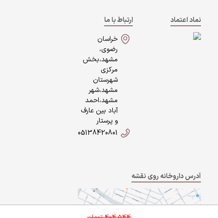
نماد اعتماد
ارتباط با ما
خراسان
رضوی،
مشهد،بخش
مرکزی
شهرستان
مشهد،شهر
مشهد،احمد
آباد بین عارف
و پرستار
05138420801
آدرس داروخانه روی نقشه
404,544
تومان