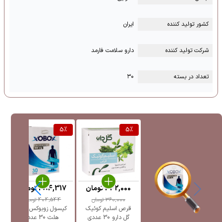
کشور تولید کننده
ایران
شرکت تولید کننده
دارو سلامت فارمد
تعداد در بسته
۳۰
%
5
%
5
%
342,000
تومان
384,317
تومان
0
360,000
تومان
404,544
تومان
قرص اسلیم کوئیک
کپسول زوبوکس های
گل دارو 30 عددی
هلث 30 عدد