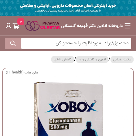
0
داروخانه آنلاین دکتر فهیمه گلستانی
/
/
مکمل غذایی
لاغری و کاهش وزن
کاهش اشتها
های هلث (Hi health)