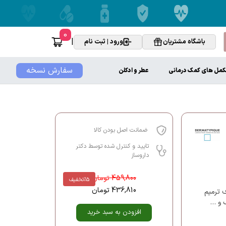
0
|
باشگاه مشتریان
ورود | ثبت نام
سفارش نسخه
کمل های کمک درمانی
عطر و ادکلن
ضمانت اصل بودن کالا
تایید و کنترل شده توسط دکتر
داروساز
459,800
تومان
%5
تخفیف
436,810
تومان
 هدف ترمیم
گ و …
افزودن به سبد خرید