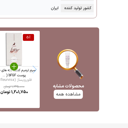
کشور تولید کننده
ایران
5
%
سرم ترمیم کننده لکه های 
پوست bFGF ( ...
فلورویساژ (fleurvisa ...
محصولات مشابه
1,265,000
تومان
1,201,750
تومان
مشاهده همه