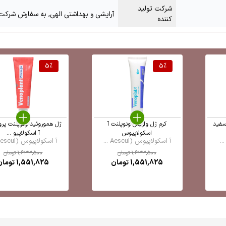
شرکت تولید
آرایشی و بهداشتی الهی, به سفارش شرکت 
کننده
5
%
5
%
سفید
کرم ژل واریس ونوپلنت آ
ژل هموروئید ونوپلنت پرو
اسکولاپیوس
آ اسکولاپیو ...
آ اسکولاپیوس (Aescul ...
آ اسکولاپیوس (Aescul ...
1,633,500
تومان
1,633,500
تومان
1,551,825
تومان
1,551,825
تومان