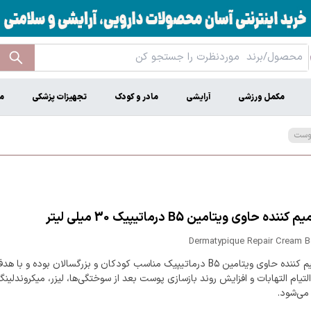
مکمل ورزشی
آرایشی
مادر و کودک
تجهیزات پزشکی
م
پوست
ننده حاوی ویتامین B5 درماتیپیک 30 میلی لیتر
Dermatypique Repair Cream B
کرم ترمیم کننده حاوی ویتامین B۵ درماتیپیک مناسب کودکان و بزرگسالان بوده و با
تیام التهابات و افزایش روند بازسازی پوست بعد از سوختگی‌ها، لیزر، میکروندلین
می‌شود.