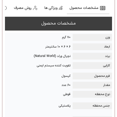
مشخصات محصول
ویژگی ها
روش مصرف
ه
مشخصات محصول
وزن
۷۰ گرم
ابعاد
۶ × ۶ × ۱۰ سانتیمتر
برند
نچرال ورلد (Natural World)
کارایی
تقویت کننده سیستم ایمنی
فرم محصول
کپسول
مقدار
۶۰ عدد
نوع محفظه
قوطی
جنس محفظه
پلاستیکی