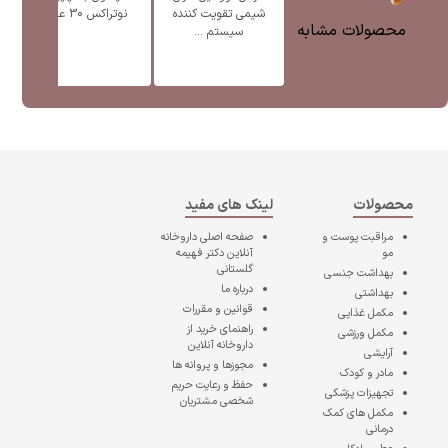
شیمی تقویت کننده
نوتراکس 30 عدد
محصولات مشابه
سیستم ...
محصولات
لینک های مفید
مراقبت پوست و
صفحه اصلی
داروخانه
مو
آنلاین دکتر فهیمه
گلستانی
بهداشت جنسی
درباره ما
بهداشتی
قوانین و مقررات
مکمل غذایی
راهنمای خرید از
مکمل ورزشی
داروخانه آنلاین
آرایشی
مجوزها و پروانه ها
مادر و کودک
حفظ و رعایت حریم
تجهیزات پزشکی
شخصی مشتریان
مکمل های کمک
درمانی