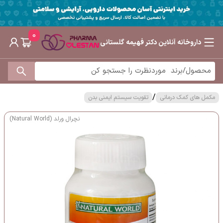
0
داروخانه آنلاین دکتر فهیمه گلستانی
/
مکمل های کمک درمانی
تقویت سیستم ایمنی بدن
نچرال ورلد (Natural World)