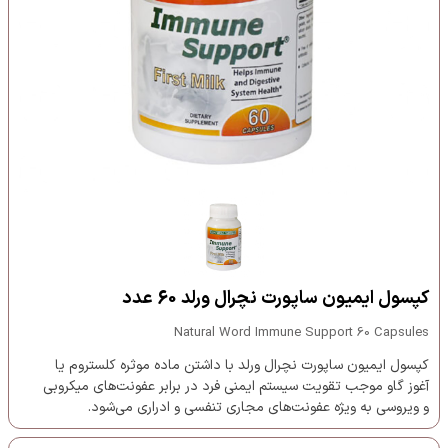
کپسول ایمیون ساپورت نچرال ورلد 60 عدد
Natural Word Immune Support 60 Capsules
کپسول ایمیون ساپورت نچرال ورلد با داشتن ماده موثره کلستروم یا
آغوز گاو موجب تقویت سیستم ایمنی فرد در برابر عفونت‌های میکروبی
و ویروسی به ویژه عفونت‌های مجاری تنفسی و ادراری می‌شود.