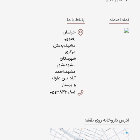
عطر و ادکلن
نماد اعتماد
ارتباط با ما
خراسان
رضوی،
مشهد،بخش
مرکزی
شهرستان
مشهد،شهر
مشهد،احمد
آباد بین عارف
و پرستار
05138420801
آدرس داروخانه روی نقشه