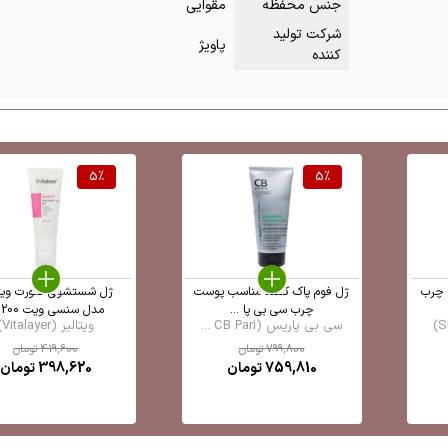
جنس محفظه
مقوایی
شرکت تولید
پاویژ
کننده
5
%
5
%
 چرب
ژل فوم پاک کننده مناسب پوست
ژل شستشوی صورت ویتا
چرب سی بی پا ...
مدل سنسی ویت 200 ...
سی بی پاریس (CB Pari ...
ویتالیر (Vitalayer)
799,800
تومان
419,600
تومان
759,810
تومان
398,620
تومان