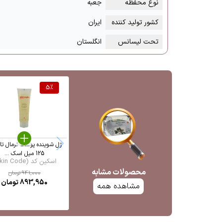
نوع محفظه
جعبه
کشور تولید کننده
ایران
تحت لیسانس
انگلستان
5
%
ژل شوینده پوست نرمال تا
125 میل اسک ...
اسکین کد (Skin Code)
محصولات مشابه
941,000
تومان
893,950
تومان
مشاهده همه