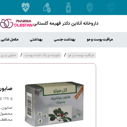
داروخانه آنلاین دکتر فهیمه گلستانی
مراقبت پوست و مو
بهداشت جنسی
بهداشتی
مکمل غذایی
/
/
مراقبت پوست و مو
شوینده و پاک کننده پوست
صابون و پن
صابون و
p 125 g
صابون و
محصول نر
محافظت 