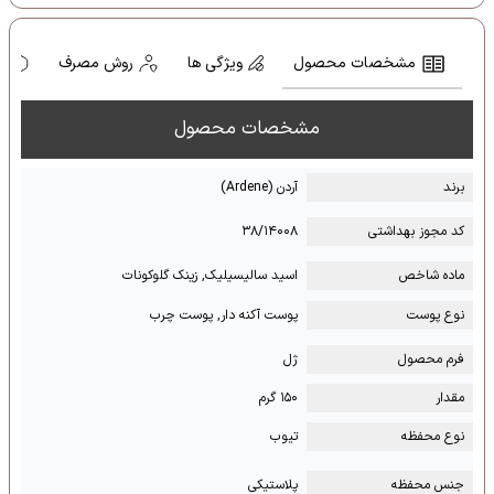
مشخصات محصول
ویژگی ها
روش مصرف
ه
مشخصات محصول
برند
آردن (Ardene)
کد مجوز بهداشتی
۳۸/۱۴۰۰۸
ماده شاخص
اسید سالیسیلیک, زینک گلوکونات
نوع پوست
پوست آکنه دار, پوست چرب
فرم محصول
ژل
مقدار
۱۵۰ گرم
نوع محفظه
تیوب
جنس محفظه
پلاستیکی