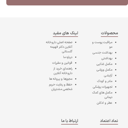
محصولات
لینک های مفید
مراقبت پوست و
صفحه اصلی
داروخانه
مو
آنلاین دکتر فهیمه
گلستانی
بهداشت جنسی
درباره ما
بهداشتی
قوانین و مقررات
مکمل غذایی
راهنمای خرید از
مکمل ورزشی
داروخانه آنلاین
آرایشی
مجوزها و پروانه ها
مادر و کودک
حفظ و رعایت حریم
تجهیزات پزشکی
شخصی مشتریان
مکمل های کمک
درمانی
عطر و ادکلن
نماد اعتماد
ارتباط با ما