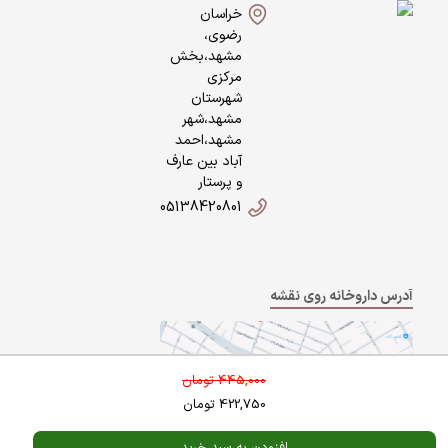
خراسان
رضوی،
مشهد،بخش
مرکزی
شهرستان
مشهد،شهر
مشهد،احمد
آباد بین عارف
و پرستار
05138420801
آدرس داروخانه روی نقشه
445,000
تومان
422,750
تومان