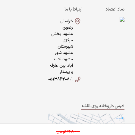
نماد اعتماد
ارتباط با ما
خراسان
رضوی،
مشهد،بخش
مرکزی
شهرستان
مشهد،شهر
مشهد،احمد
آباد بین عارف
و پرستار
05138420801
آدرس داروخانه روی نقشه
268,000
تومان