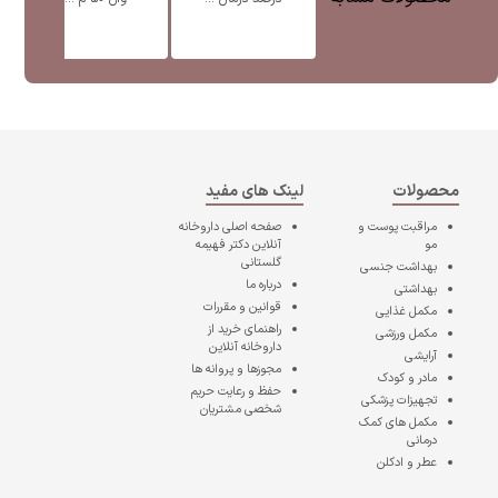
محصولات
لینک های مفید
مراقبت پوست و
صفحه اصلی
داروخانه
مو
آنلاین دکتر فهیمه
گلستانی
بهداشت جنسی
درباره ما
بهداشتی
قوانین و مقررات
مکمل غذایی
راهنمای خرید از
مکمل ورزشی
داروخانه آنلاین
آرایشی
مجوزها و پروانه ها
مادر و کودک
حفظ و رعایت حریم
تجهیزات پزشکی
شخصی مشتریان
مکمل های کمک
درمانی
عطر و ادکلن