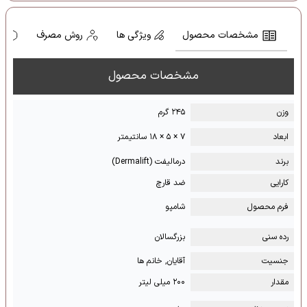
مشخصات محصول
ویژگی ها
روش مصرف
ه
مشخصات محصول
وزن
۲۴۵ گرم
ابعاد
۷ × ۵ × ۱۸ سانتیمتر
برند
درمالیفت (Dermalift)
کارایی
ضد قارچ
فرم محصول
شامپو
رده سنی
بزرگسالان
جنسیت
آقایان, خانم ها
مقدار
۲۰۰ میلی لیتر