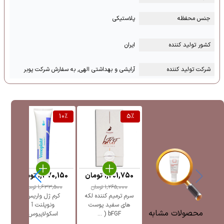
جنس محفظه
پلاستیکی
کشور تولید کننده
ایران
شرکت تولید کننده
آرایشی و بهداشتی الهی, به سفارش شرکت پوبر
%
10
%
5
%
1,201,750
تومان
1,470,150
تومان
5
1,265,000
تومان
1,633,500
تومان
سرم ترمیم کننده لکه
کرم ژل واریس
ژل
های سفید پوست
ونوپلنت آ
پ
محصولات مشابه
bFGF ( ...
اسکولاپیوس