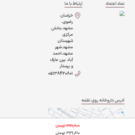
نماد اعتماد
ارتباط با ما
خراسان
رضوی،
مشهد،بخش
مرکزی
شهرستان
مشهد،شهر
مشهد،احمد
آباد بین عارف
و پرستار
05138420801
آدرس داروخانه روی نقشه
399,800
تومان
379,810
تومان