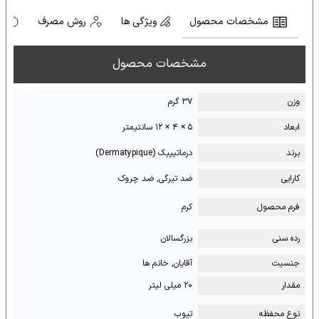
مشخصات محصول
ویژگی ها
روش مصرف
ه
مشخصات محصول
وزن
۳۷ گرم
ابعاد
۵ × ۴ × ۱۲ سانتیمتر
برند
درماتیپیک (Dermatypique)
کارایی
ضد تیرگی, ضد چروک
فرم محصول
کرم
رده سنی
بزرگسالان
جنسیت
آقایان, خانم ها
مقدار
۲۰ میلی لیتر
نوع محفظه
تیوب