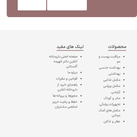
محصولات
لینک های مفید
مراقبت پوست و
صفحه اصلی
داروخانه
مو
آنلاین دکتر فهیمه
گلستانی
بهداشت جنسی
درباره ما
بهداشتی
قوانین و مقررات
مکمل غذایی
راهنمای خرید از
مکمل ورزشی
داروخانه آنلاین
آرایشی
مجوزها و پروانه ها
مادر و کودک
حفظ و رعایت حریم
تجهیزات پزشکی
شخصی مشتریان
مکمل های کمک
درمانی
عطر و ادکلن