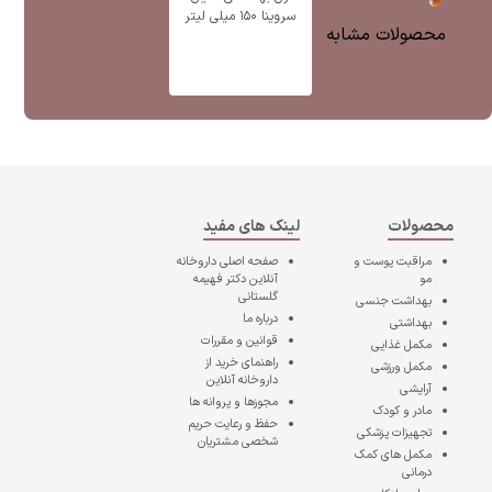
سروینا ۱۵۰ میلی لیتر
محصولات مشابه
محصولات
لینک های مفید
مراقبت پوست و
صفحه اصلی
داروخانه
مو
آنلاین دکتر فهیمه
گلستانی
بهداشت جنسی
درباره ما
بهداشتی
قوانین و مقررات
مکمل غذایی
راهنمای خرید از
مکمل ورزشی
داروخانه آنلاین
آرایشی
مجوزها و پروانه ها
مادر و کودک
حفظ و رعایت حریم
تجهیزات پزشکی
شخصی مشتریان
مکمل های کمک
درمانی