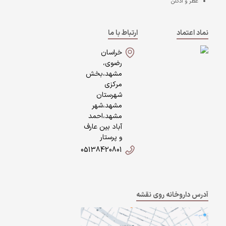
عطر و ادکلن
نماد اعتماد
ارتباط با ما
خراسان
رضوی،
مشهد،بخش
مرکزی
شهرستان
مشهد،شهر
مشهد،احمد
آباد بین عارف
و پرستار
05138420801
آدرس داروخانه روی نقشه