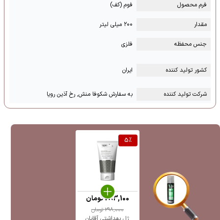
فرم محصول
فوم (کف)
مقدار
۲۰۰ میلی لیتر
جنس محفظه
فلزی
کشور تولید کننده
ایران
شرکت تولید کننده
به سفارش شکوفا منش, رخ آذین رویا
5
%
283,100
تومان
298,000
تومان
ژل بهداشتی آقایان