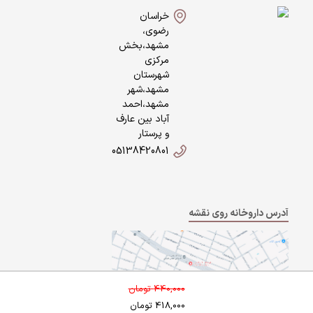
خراسان
رضوی،
مشهد،بخش
مرکزی
شهرستان
مشهد،شهر
مشهد،احمد
آباد بین عارف
و پرستار
05138420801
آدرس داروخانه روی نقشه
440,000
تومان
418,000
تومان