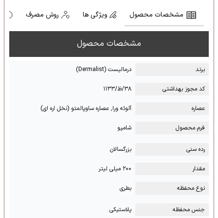
مشخصات محصول
ویژگی ها
روش مصرف
ه
مشخصات محصول
برند
درمالیست (Dermalist)
کد مجوز بهداشتی
۳۸/ظ/۱۱۳۳
عصاره
آلوئه ورا, عصاره ساوپالمتو (نخل اره ای)
فرم محصول
شامپو
رده سنی
بزرگسالان
مقدار
۲۰۰ میلی لیتر
نوع محفظه
بطری
جنس محفظه
پلاستیکی