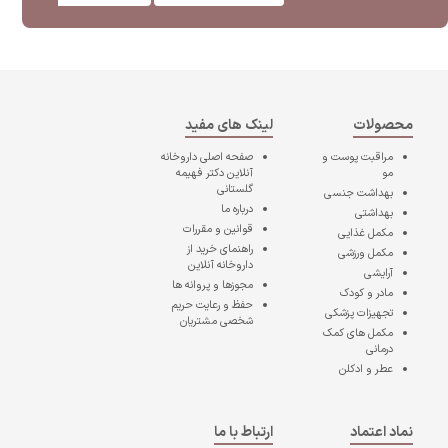
محصولات
لینک های مفید
مراقبت پوست و
صفحه اصلی
داروخانه
مو
آنلاین دکتر فهیمه
گلستانی
بهداشت جنسی
درباره ما
بهداشتی
قوانین و مقررات
مکمل غذایی
راهنمای خرید از
مکمل ورزشی
داروخانه آنلاین
آرایشی
مجوزها و پروانه ها
مادر و کودک
حفظ و رعایت حریم
تجهیزات پزشکی
شخصی مشتریان
مکمل های کمک
درمانی
عطر و ادکلن
نماد اعتماد
ارتباط با ما