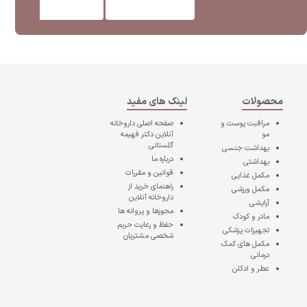
محصولات
لینک های مفید
مراقبت پوست و
صفحه اصلی
داروخانه
مو
آنلاین دکتر فهیمه
گلستانی
بهداشت جنسی
درباره ما
بهداشتی
قوانین و مقررات
مکمل غذایی
راهنمای خرید از
مکمل ورزشی
داروخانه آنلاین
آرایشی
مجوزها و پروانه ها
مادر و کودک
حفظ و رعایت حریم
تجهیزات پزشکی
شخصی مشتریان
مکمل های کمک
درمانی
عطر و ادکلن