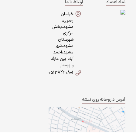
نماد اعتماد
ارتباط با ما
خراسان
رضوی،
مشهد،بخش
مرکزی
شهرستان
مشهد،شهر
مشهد،احمد
آباد بین عارف
و پرستار
05138420801
آدرس داروخانه روی نقشه