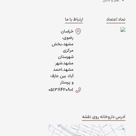
عطر و ادکلن
نماد اعتماد
ارتباط با ما
خراسان
رضوی،
مشهد،بخش
مرکزی
شهرستان
مشهد،شهر
مشهد،احمد
آباد بین عارف
و پرستار
05138420801
آدرس داروخانه روی نقشه