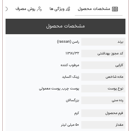
مشخصات محصول
ویژگی ها
روش مصرف
ه
مشخصات محصول
برند
راسن (rassan)
کد مجوز بهداشتی
۱۱۳۸۱/۳۲
کارایی
مرطوب کننده
ماده شاخص
زینک اکساید
نوع پوست
پوست چرب, پوست معمولی
رده سنی
بزرگسالان
فرم محصول
کرم
مقدار
۵۰ میلی لیتر