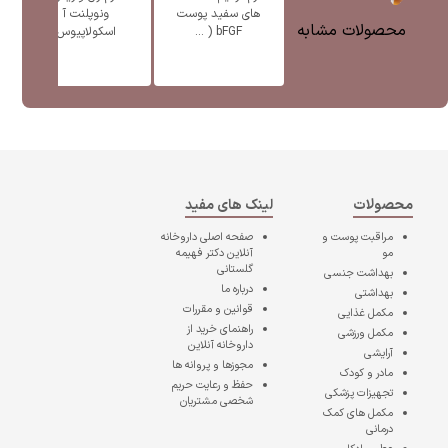
های سفید پوست
ونوپلنت آ
پ
محصولات مشابه
bFGF ( ...
اسکولاپیوس
محصولات
لینک های مفید
مراقبت پوست و
صفحه اصلی
داروخانه
مو
آنلاین دکتر فهیمه
گلستانی
بهداشت جنسی
درباره ما
بهداشتی
قوانین و مقررات
مکمل غذایی
راهنمای خرید از
مکمل ورزشی
داروخانه آنلاین
آرایشی
مجوزها و پروانه ها
مادر و کودک
حفظ و رعایت حریم
تجهیزات پزشکی
شخصی مشتریان
مکمل های کمک
درمانی