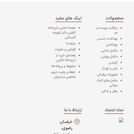
محصولات
لینک های مفید
مراقبت پوست و
صفحه اصلی
داروخانه
مو
آنلاین دکتر فهیمه
گلستانی
بهداشت جنسی
درباره ما
بهداشتی
قوانین و مقررات
مکمل غذایی
راهنمای خرید از
مکمل ورزشی
داروخانه آنلاین
آرایشی
مجوزها و پروانه ها
مادر و کودک
حفظ و رعایت حریم
تجهیزات پزشکی
شخصی مشتریان
مکمل های کمک
درمانی
عطر و ادکلن
نماد اعتماد
ارتباط با ما
خراسان
رضوی،