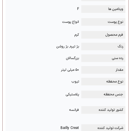
ویتامین ها
F
نوع پوست
انواع پوست
فرم محصول
کرم
رنگ
بژ تیره, بژ روشن
رده سنی
بزرگسالان
مقدار
۵۰ میلی لیتر
نوع محفظه
تیوب
جنس محفظه
پلاستیکی
کشور تولید کننده
فرانسه
شرکت تولید کننده
Bailly Creat