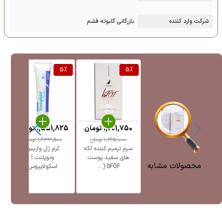
شرکت وارد کننده
بازرگانی گلبوته قشم
%
5
%
5
%
1,201,750
تومان
1,551,825
تومان
5
1,265,000
تومان
1,633,500
تومان
سرم ترمیم کننده لکه
کرم ژل واریس
ژل
های سفید پوست
ونوپلنت آ
پ
محصولات مشابه
bFGF ( ...
اسکولاپیوس