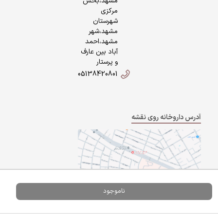
مشهد،بخش
مرکزی
شهرستان
مشهد،شهر
مشهد،احمد
آباد بین عارف
و پرستار
05138420801
آدرس داروخانه روی نقشه
ناموجود
Powered By
A Pluss