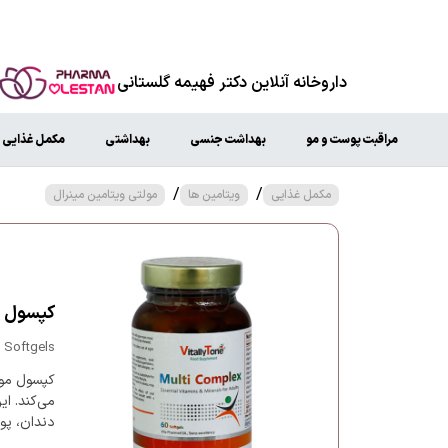
داروخانه آنلاین دکتر فهیمه گلستانی
مراقبت پوست و مو
بهداشت جنسی
بهداشتی
مکمل غذایی
/
/
مکمل غذایی
ویتامین ها
مولتی ویتامین مینرال
کپسول مو
0 Softgels
کپسول مول
می‌کند. ا
دندان، پو