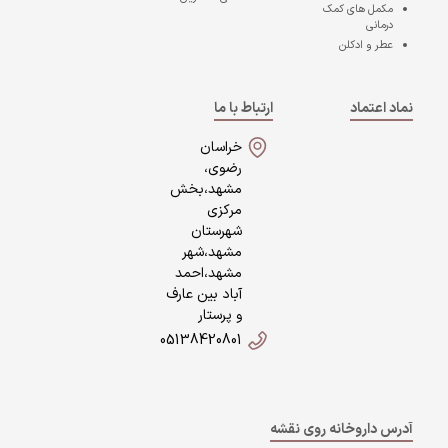
مکمل های کمک
درمانی
عطر و ادکلن
نماد اعتماد
ارتباط با ما
خراسان
رضوی،
مشهد،بخش
مرکزی
شهرستان
مشهد،شهر
مشهد،احمد
آباد بین عارف
و پرستار
05138420801
آدرس داروخانه روی نقشه